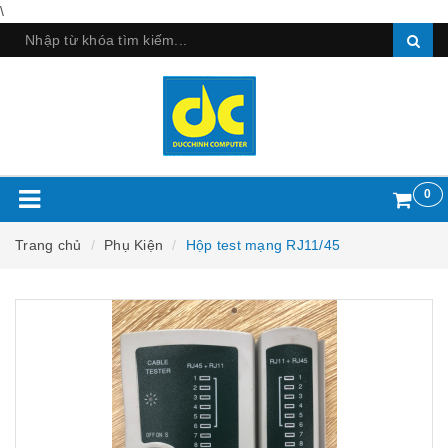
\
0
Trang chủ
Phụ Kiện
Hộp test mạng RJ11/45