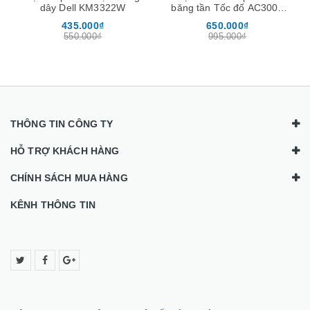
dây Dell KM3322W
băng tần Tốc đố AC3000
chịu tải 200user -Neptune
435.000₫
650.000₫
Homa
550.000₫
995.000₫
THÔNG TIN CÔNG TY
HỖ TRỢ KHÁCH HÀNG
CHÍNH SÁCH MUA HÀNG
KÊNH THÔNG TIN