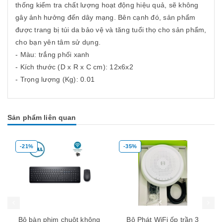
thống kiểm tra chất lượng hoạt động hiệu quả, sẽ không
gây ảnh hưởng đến dây mạng. Bên cạnh đó, sản phẩm
được trang bị túi da bảo vệ và tăng tuổi thọ cho sản phẩm,
cho bạn yên tâm sử dụng.
- Màu: trắng phối xanh
- Kích thước (D x R x C cm): 12x6x2
- Trọng lượng (Kg): 0.01
Sản phẩm liên quan
-21%
-35%
Mua hàng
Mua hàng
Mua
Bộ bàn phim chuột không
Bộ Phát WiFi ốp trần 3