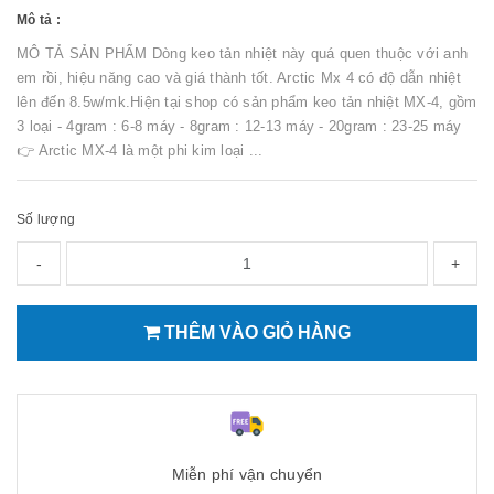
Mô tả :
MÔ TẢ SẢN PHẨM Dòng keo tản nhiệt này quá quen thuộc với anh
em rồi, hiệu năng cao và giá thành tốt. Arctic Mx 4 có độ dẫn nhiệt
lên đến 8.5w/mk.Hiện tại shop có sản phẩm keo tản nhiệt MX-4, gồm
3 loại - 4gram : 6-8 máy - 8gram : 12-13 máy - 20gram : 23-25 máy
👉 Arctic MX-4 là một phi kim loại ...
Số lượng
-
+
THÊM VÀO GIỎ HÀNG
Miễn phí vận chuyển