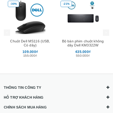
-21%
-35%
Mua hàng
Mua hàng
Mua
Bộ bàn phim chuột không
Bộ Phát WiFi ốp trần 3
dây Dell KM3322W
băng tần Tốc đố AC3000
chịu tải 200user -Neptune
435.000₫
650.000₫
Homa
550.000₫
995.000₫
THÔNG TIN CÔNG TY
HỖ TRỢ KHÁCH HÀNG
CHÍNH SÁCH MUA HÀNG