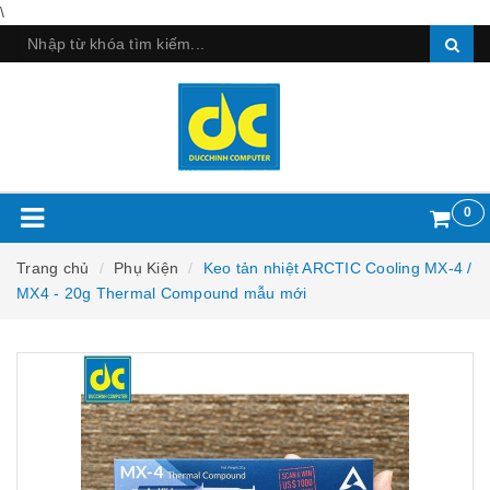
\
0
Trang chủ
Phụ Kiện
Keo tản nhiệt ARCTIC Cooling MX-4 /
MX4 - 20g Thermal Compound mẫu mới