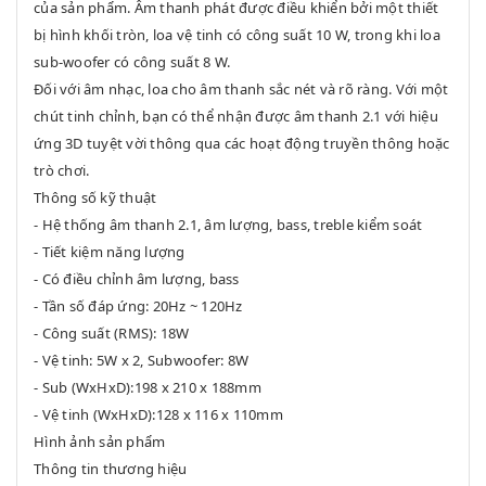
của sản phẩm. Âm thanh phát được điều khiển bởi một thiết
bị hình khối tròn, loa vệ tinh có công suất 10 W, trong khi loa
sub-woofer có công suất 8 W.
Đối với âm nhạc, loa cho âm thanh sắc nét và rõ ràng. Với một
chút tinh chỉnh, bạn có thể nhận được âm thanh 2.1 với hiệu
ứng 3D tuyệt vời thông qua các hoạt động truyền thông hoặc
trò chơi.
Thông số kỹ thuật
- Hệ thống âm thanh 2.1, âm lượng, bass, treble kiểm soát
- Tiết kiệm năng lượng
- Có điều chỉnh âm lượng, bass
- Tần số đáp ứng: 20Hz ~ 120Hz
- Công suất (RMS): 18W
- Vệ tinh: 5W x 2, Subwoofer: 8W
- Sub (WxHxD):198 x 210 x 188mm
- Vệ tinh (WxHxD):128 x 116 x 110mm
Hình ảnh sản phẩm
Thông tin thương hiệu