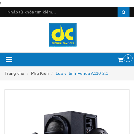
\
0
Trang chủ
Phụ Kiện
Loa vi tính Fenda A110 2.1