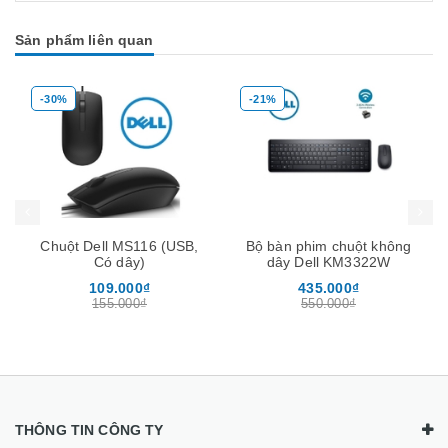
Sản phẩm liên quan
%
-21%
-35%
g
Mua hàng
Mua hàng
ột Dell MS116 (USB,
Bộ bàn phim chuột không
Bộ Phá
Có dây)
dây Dell KM3322W
băng tầ
chịu tải
109.000₫
435.000₫
155.000₫
550.000₫
THÔNG TIN CÔNG TY