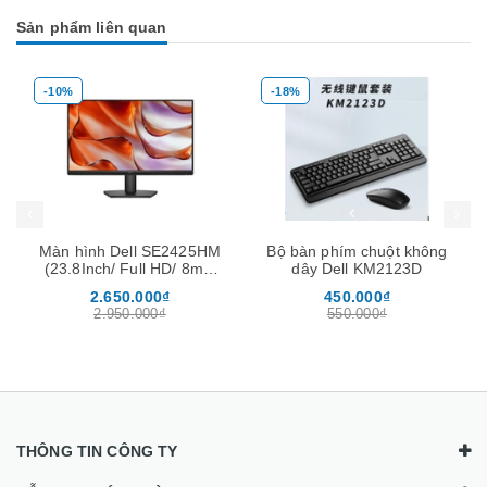
Sản phẩm liên quan
-18%
-28%
Mua hàng
Mua hàng
Mu
Bộ bàn phím chuột không
LAPTOP HP PROBOOK
dây Dell KM2123D
450 G5 / chip i3-7020u /
ram 8Gb / ssd 256Gb /
450.000₫
3.950.000₫
màn 15.6″
550.000₫
5.500.000₫
THÔNG TIN CÔNG TY