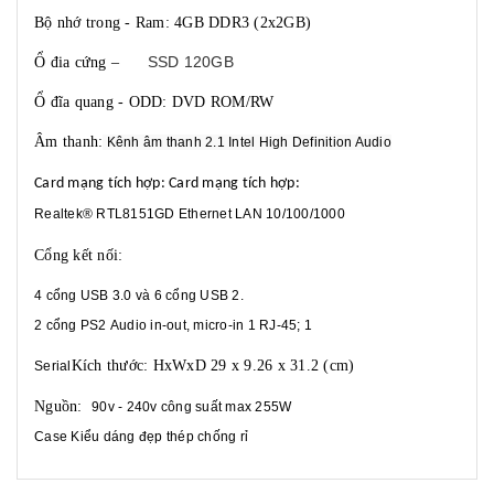
Bộ nhớ trong - Ram: 4GB DDR3 (2x2GB)
SSD 120GB
Ổ đia cứng –
Ổ đĩa quang - ODD: DVD ROM/RW
Âm thanh:
Kênh âm thanh 2.1 Intel High Definition Audio
Card mạng tích hợp:
Card mạng tích hợp:
Realtek® RTL8151GD Ethernet LAN 10/100/1000
Cổng kết nối:
4 cổng USB 3.0 và 6 cổng USB 2.
2 cổng PS2 Audio in-out, micro-in 1 RJ-45; 1
Kích thước: HxWxD 29 x 9.26 x 31.2 (cm)
Serial
Nguồn:
90v - 240v công suất max 255W
Case Kiểu dáng đẹp thép chống rỉ