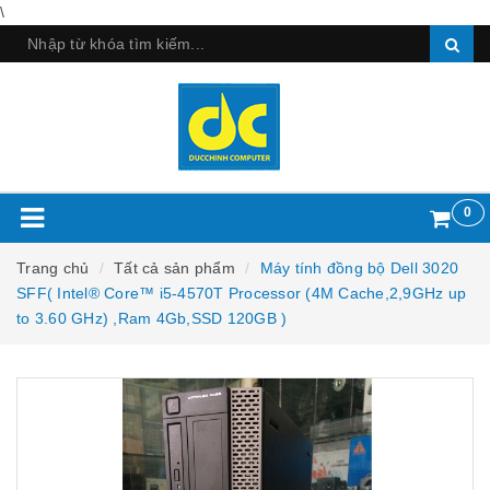
\
0
Trang chủ
Tất cả sản phẩm
Máy tính đồng bộ Dell 3020
SFF( Intel® Core™ i5-4570T Processor (4M Cache,2,9GHz up
to 3.60 GHz) ,Ram 4Gb,SSD 120GB )