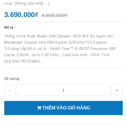
Loại: (
Đang cập nhật ...
)
3.690.000₫
4.800.000₫
Mô tả :
Thông số kỹ thuật Model: Dell Optiplex 3020 SFF Bo mạch chủ -
Mainboard: Chipset Intel H81/Socket 1150 Khe PCI Express
3.0 nâng cấp Bộ vi xử lý: Intel® Core™ i5-4570T Processor (4M
Cache,2,9GHz up to 3.60 GHz) Card màn hình - VGA: Tích
hợp Intel HD Graphic...
Số lượng
-
+
THÊM VÀO GIỎ HÀNG