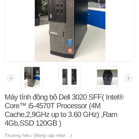
Máy tính đồng bộ Dell 3020 SFF( Intel®
Core™ i5-4570T Processor (4M
Cache,2,9GHz up to 3.60 GHz) ,Ram
4Gb,SSD 120GB )
Thương hiệu: (
Đang cập nhật ...
)