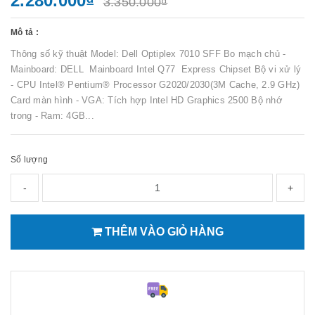
2.280.000₫
3.350.000₫
Mô tả :
Thông số kỹ thuật Model: Dell Optiplex 7010 SFF Bo mạch chủ -
Mainboard: DELL Mainboard Intel Q77 Express Chipset Bộ vi xử lý
- CPU Intel® Pentium® Processor G2020/2030(3M Cache, 2.9 GHz)
Card màn hình - VGA: Tích hợp Intel HD Graphics 2500 Bộ nhớ
trong - Ram: 4GB...
Số lượng
-
+
THÊM VÀO GIỎ HÀNG