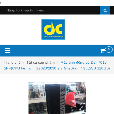
\
0
Trang chủ
Tất cả sản phẩm
Máy tính đồng bộ Dell 7010
SFF(CPU Pentium G2020/2030 2.9 Ghz,Ram 4Gb,SSD 120GB)