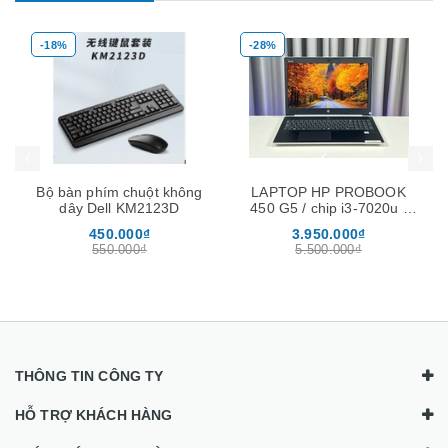
-18%
-28%
Mua hàng
Mua hàng
Mua
Bộ bàn phím chuột không
LAPTOP HP PROBOOK
dây Dell KM2123D
450 G5 / chip i3-7020u /
ram 8Gb / ssd 256Gb /
450.000₫
3.950.000₫
màn 15.6″
550.000₫
5.500.000₫
THÔNG TIN CÔNG TY
HỖ TRỢ KHÁCH HÀNG