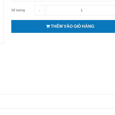
-
Số lượng
THÊM VÀO GIỎ HÀNG