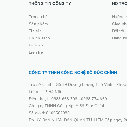
THÔNG TIN CÔNG TY
HỖ TR
Trang chủ
Hướng 
Sản phẩm
Giao nhâ
Tin tức
Đổi trả
Chính sách
Đăng ký
Dịch vụ
Liên hệ
CÔNG TY TNHH CÔNG NGHỆ SỐ ĐỨC CHÍNH
Trụ sở chính :
Số 39 Đường Lương Thế Vinh - Phườ
Liêm - TP Hà Nội
Điện thoại :
0988.668.796 - 0968.774.669
Công ty TNHH Công Nghệ Số Đức Chính
Số dkkd: 0109502985
Do ỦY BAN NHÂN DÂN QUẬN TỪ LIÊM Cấp ngày 20