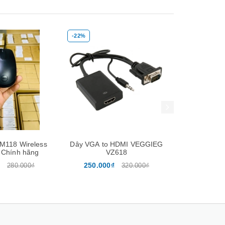
-22%
-20%
Xem nhanh
Mua hàng
Xem nhanh
Mua hàng
WM118 Wireless
Dây VGA to HDMI VEGGIEG
Audio 
 Chính hãng
VZ618
250.000₫
240.00
280.000₫
320.000₫