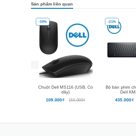
Sản phẩm liên quan
-30%
-21%
Mua hàng
Mua hàng
Chuột Dell MS116 (USB, Có
Bộ bàn phim ch
dây)
Dell K
109.000₫
435.000₫
155.000₫