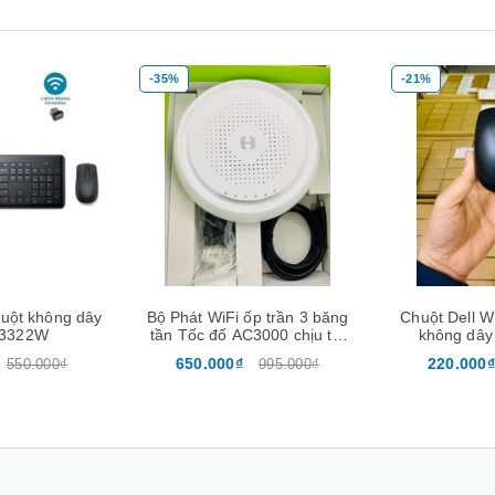
-35%
-21%
Mua hàng
Xem nhanh
Mua hàng
uột không dây
Bộ Phát WiFi ốp trần 3 băng
Chuột Dell 
M3322W
tần Tốc đố AC3000 chịu tải
không dây
200user -Neptune Homa
650.000₫
220.000₫
550.000₫
995.000₫