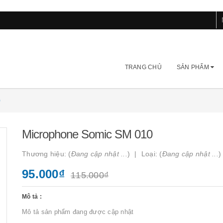
TRANG CHỦ
SẢN PHẨM
0
Microphone Somic SM 010
Thương hiệu: (
Đang cập nhật ...
)
Loại: (
Đang cập nhật ...
)
95.000₫
115.000₫
Mô tả :
Mô tả sản phẩm đang được cập nhật