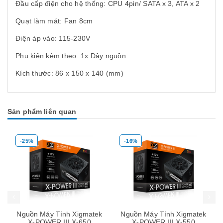
Đầu cấp điện cho hệ thống: CPU 4pin/ SATA x 3, ATA x 2
Quạt làm mát: Fan 8cm
Điện áp vào: 115-230V
Phụ kiện kèm theo: 1x Dây nguồn
Kích thước: 86 x 150 x 140 (mm)
Sản phẩm liên quan
-16%
-13%
Mua hàng
Mua hàng
Mua
Nguồn Máy Tính Xigmatek
Nguồn Máy Tính Xigmatek
X-POWER III X-550
X-POWER III X-500