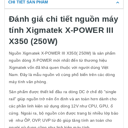
CHI TIẾT SẢN PHẨM
Đánh giá chi tiết nguồn máy
tính Xigmatek X-POWER III
X350 (250W)
Nguồn Xigmatek X-POWER III X350( 250W) là sản phẩm
nguồn dòng X-POWER mới nhất đến từ thương hiệu
Xigmatek vốn đã khá quen thuộc với người dùng Việt
Nam. Đây là mẫu nguồn vô cùng phổ biến trên các dòng
máy tính văn phòng.
Sản phẩm được thiết kế đầu ra dòng DC ở chế độ "single
rail" giúp nguồn trở nên ổn định và an toàn hơn dành cho
các phần linh kiện sử dụng dòng 12V như CPU, GPU, ổ
cứng. Ngoài ra, bộ nguồn còn được trang bị nhiều lớp bảo
vệ như ÔP, OVP, UVP từ đó giúp tăng tính an toàn cho
người sử dụng cũng như linh kiện máy tính.