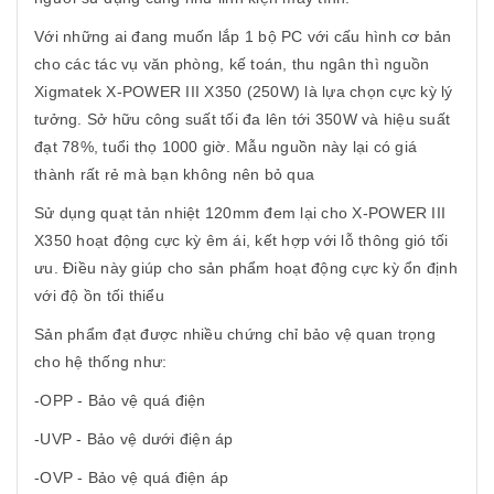
Với những ai đang muốn lắp 1 bộ PC với cấu hình cơ bản
cho các tác vụ văn phòng, kế toán, thu ngân thì nguồn
Xigmatek X-POWER III X350 (250W) là lựa chọn cực kỳ lý
tưởng. Sở hữu công suất tối đa lên tới 350W và hiệu suất
đạt 78%, tuổi thọ 1000 giờ. Mẫu nguồn này lại có giá
thành rất rẻ mà bạn không nên bỏ qua
Sử dụng quạt tản nhiệt 120mm đem lại cho X-POWER III
X350 hoạt động cực kỳ êm ái, kết hợp với lỗ thông gió tối
ưu. Điều này giúp cho sản phẩm hoạt động cực kỳ ổn định
với độ ồn tối thiểu
Sản phẩm đạt được nhiều chứng chỉ bảo vệ quan trọng
cho hệ thống như:
-OPP - Bảo vệ quá điện
-UVP - Bảo vệ dưới điện áp
-OVP - Bảo vệ quá điện áp