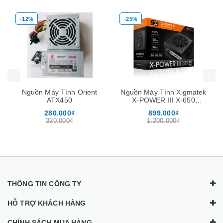
-25%
-16%
Mua hàng
Mua hàng
Mua
Nguồn Máy Tính Xigmatek
Nguồn Máy Tính Xigmatek
X-POWER III X-650
X-POWER III X-550
(EN45990)
(EN45983)
899.000₫
840.000₫
1.200.000₫
1.000.000₫
THÔNG TIN CÔNG TY
HỖ TRỢ KHÁCH HÀNG
CHÍNH SÁCH MUA HÀNG