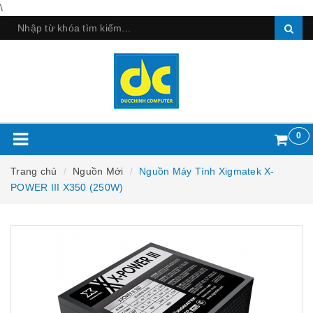
\
0
Trang chủ
Nguồn Mới
Nguồn Máy Tính Xigmatek X-
POWER III X350 (250W)