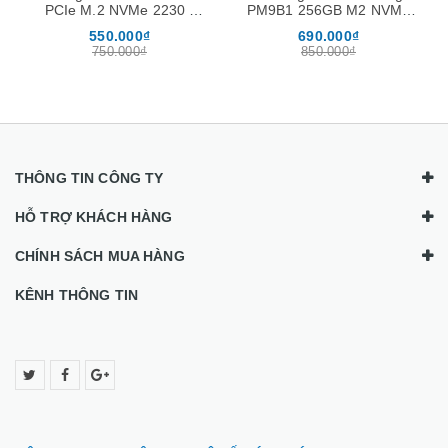
PCIe M.2 NVMe 2230 (
PM9B1 256GB M2 NVMe
tặng kèm nối dài M2280 )
2230 Gen4 x4
550.000₫
690.000₫
750.000₫
850.000₫
THÔNG TIN CÔNG TY
HỖ TRỢ KHÁCH HÀNG
CHÍNH SÁCH MUA HÀNG
KÊNH THÔNG TIN