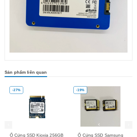
Sản phẩm liên quan
-27%
-19%
Mua hàng
Mua hàng
Mua
Ổ Cứng SSD Kioxia 256GB
Ổ Cứng SSD Samsung