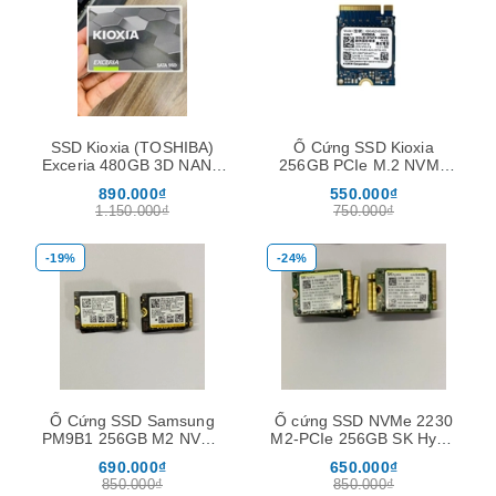
SSD Kioxia (TOSHIBA)
Ổ Cứng SSD Kioxia
Exceria 480GB 3D NAND
256GB PCIe M.2 NVMe
2.5-Inch SATA III
2230 ( tặng kèm nối dài
890.000₫
550.000₫
M2280 )
1.150.000₫
750.000₫
-19%
-24%
Ổ Cứng SSD Samsung
Ổ cứng SSD NVMe 2230
PM9B1 256GB M2 NVMe
M2-PCIe 256GB SK Hynix
2230 Gen4 x4
kèm khay nối dày 2280
690.000₫
650.000₫
850.000₫
850.000₫