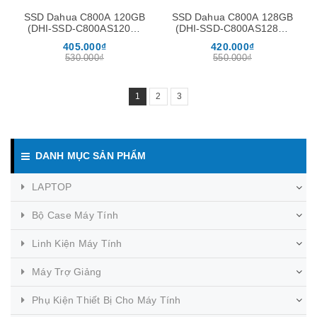
SSD Dahua C800A 120GB
SSD Dahua C800A 128GB
(DHI-SSD-C800AS120G)
(DHI-SSD-C800AS128G)
Sata III 2.5"
Sata III 2.5"
405.000₫
420.000₫
530.000₫
550.000₫
1
2
3
DANH MỤC SẢN PHẨM
LAPTOP
Bộ Case Máy Tính
Linh Kiện Máy Tính
Máy Trợ Giảng
Phụ Kiện Thiết Bị Cho Máy Tính