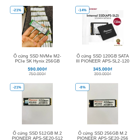
-21%
-14%
Ổ cứng SSD NVMe M2-
Ổ cứng SSD 120GB SATA
PCIe SK Hynix 256GB
III PIONEER APS-SL2-120
590.000₫
345.000₫
750.000₫
399.000₫
-21%
-8%
Ổ cứng SSD 512GB M.2
Ổ cứng SSD 256GB M.2
PIONEER APS-SE20-512
PIONEER APS-SE20-256