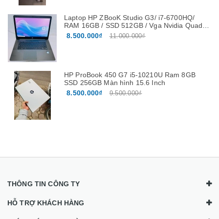
Laptop HP ZBooK Studio G3/ i7-6700HQ/
RAM 16GB / SSD 512GB / Vga Nvidia Quadro
M1000M 4G màn 15.6”FHD
8.500.000₫
11.000.000₫
HP ProBook 450 G7 i5-10210U Ram 8GB
SSD 256GB Màn hình 15.6 Inch
8.500.000₫
9.500.000₫
THÔNG TIN CÔNG TY
HỖ TRỢ KHÁCH HÀNG