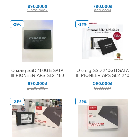
990.000₫
780.000₫
1.250.000₫
850.000₫
-25%
-14%
Ổ cứng SSD 480GB SATA
Ổ cứng SSD 240GB SATA
III PIONEER APS-SL2-480
III PIONEER APS-SL2-240
890.000₫
590.000₫
1.190.000₫
690.000₫
-24%
-24%