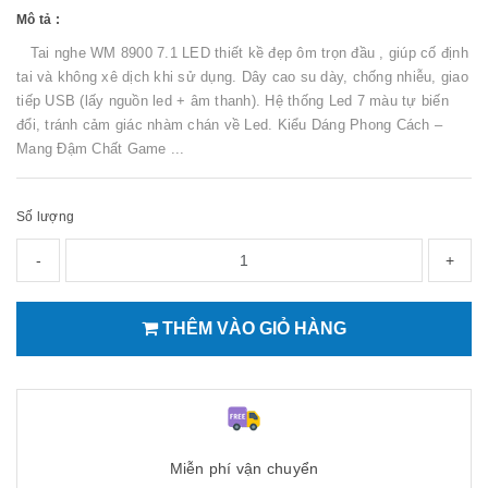
Mô tả :
Tai nghe WM 8900 7.1 LED thiết kề đẹp ôm trọn đầu , giúp cố định
tai và không xê dịch khi sử dụng. Dây cao su dày, chống nhiễu, giao
tiếp USB (lấy nguồn led + âm thanh). Hệ thống Led 7 màu tự biến
đổi, tránh cảm giác nhàm chán về Led. Kiểu Dáng Phong Cách –
Mang Đậm Chất Game ...
Số lượng
-
+
THÊM VÀO GIỎ HÀNG
Miễn phí vận chuyển