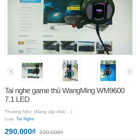
Tai nghe game thủ WangMing WM9600
7.1 LED
Thương hiệu: (
Đang cập nhật ...
)
Loại:
Tai Nghe
290.000₫
320.000₫