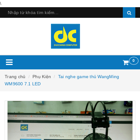
\
0
Trang chủ
Phụ Kiện
Tai nghe game thủ WangMing
WM9600 7.1 LED