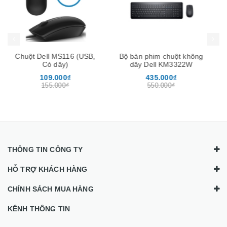
Mua hàng
Mua hàng
Mua
Bộ bàn phim chuột không
Bộ Phát WiFi ốp trần 3
dây Dell KM3322W
băng tần Tốc đố AC3000
chịu tải 200user -Neptune
435.000₫
650.000₫
Homa
550.000₫
995.000₫
THÔNG TIN CÔNG TY
HỖ TRỢ KHÁCH HÀNG
CHÍNH SÁCH MUA HÀNG
KÊNH THÔNG TIN