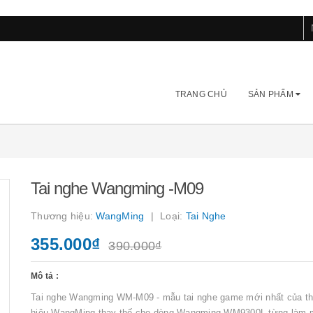
TRANG CHỦ
SẢN PHẨM
Tai nghe Wangming -M09
Thương hiệu:
WangMing
Loại:
Tai Nghe
355.000₫
390.000₫
Mô tả :
Tai nghe Wangming WM-M09 - mẫu tai nghe game mới nhất của t
hiệu WangMing thay thế cho dòng Wangming WM9300L từng làm 