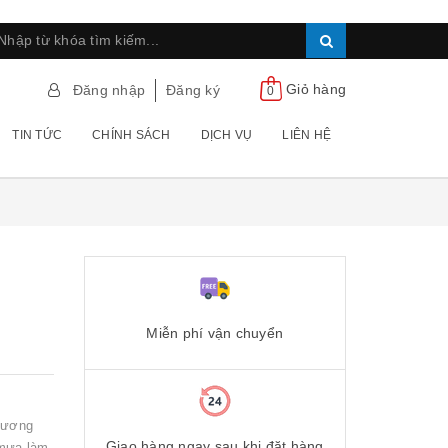
Giỏ hàng
Đăng nhập
Đăng ký
0
TIN TỨC
CHÍNH SÁCH
DỊCH VỤ
LIÊN HỆ
Miễn phí vận chuyển
hương
Giao hàng ngay sau khi đặt hàng
mưa làm