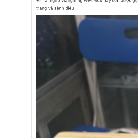
+> Tai nghe Wangming WM-M09 hay còn được gọi l
trang và sành điệu