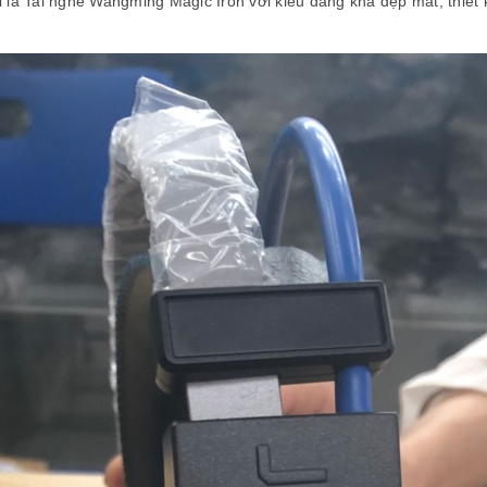
à Tai nghe Wangming Magic Iron với kiểu dáng khá đẹp mắt, thiết