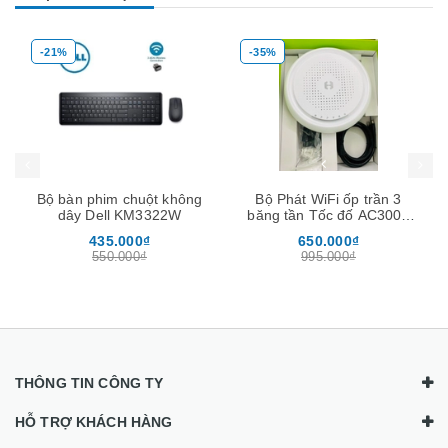
-21%
-35%
Mua hàng
Mua hàng
Mua
Bộ bàn phim chuột không
Bộ Phát WiFi ốp trần 3
dây Dell KM3322W
băng tần Tốc đố AC3000
chịu tải 200user -Neptune
435.000₫
650.000₫
Homa
550.000₫
995.000₫
THÔNG TIN CÔNG TY
HỖ TRỢ KHÁCH HÀNG