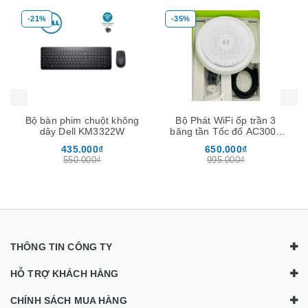
-21%
-35%
Mua hàng
Mua hàng
Mua
Bộ bàn phim chuột không
Bộ Phát WiFi ốp trần 3
dây Dell KM3322W
băng tần Tốc đố AC3000
chịu tải 200user -Neptune
435.000₫
650.000₫
Homa
550.000₫
995.000₫
THÔNG TIN CÔNG TY
HỖ TRỢ KHÁCH HÀNG
CHÍNH SÁCH MUA HÀNG