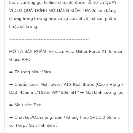
toán, vui lòng gọi hotline shop để được hỗ trợ và QUAY
VIDEO QUÁ TRÌNH MỞ HÀNG KIỂM TRA để làm bằng
chứng trong trường hợp có sự sai sót về mã sản phẩm
hoặc số lượng.
---------------------------------------------------
MÔ TẢ SẢN PHẨM: Vỏ case Vitra Glitter Force X1 Temper
Glass PRO
️ Thương hiệu: Vitra
➡
️ Chuẩn case: Mid Tower / ATX Kích thước (Cao x Rộng x
➡
Dài): 435mmL*192mmW*450mmH *
️ Mặt kính cường lực
➡
️ Màu sắc: Đen
➡
️ Chất liệu/Cân nặng: Đen / Khung thép SPCC 0.55mm,
➡
vỏ Thép / Sơn tĩnh điện /