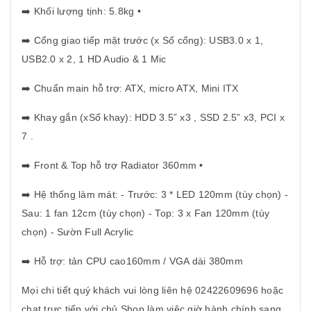
️ Khối lượng tịnh: 5.8kg •
➡
️ Cổng giao tiếp mặt trước (x Số cổng): USB3.0 x 1,
➡
USB2.0 x 2, 1 HD Audio & 1 Mic
️ Chuẩn main hỗ trợ: ATX, micro ATX, Mini ITX
➡
️ Khay gắn (xSố khay): HDD 3.5” x3 , SSD 2.5” x3, PCI x
➡
7 .
️ Front & Top hỗ trợ Radiator 360mm •
➡
️ Hệ thống làm mát: - Trước: 3 * LED 120mm (tùy chọn) -
➡
Sau: 1 fan 12cm (tùy chọn) - Top: 3 x Fan 120mm (tùy
chọn) - Sườn Full Acrylic
️ Hỗ trợ: tản CPU cao160mm / VGA dài 380mm
➡
Mọi chi tiết quý khách vui lòng liên hệ
02422609696
hoặc
chat trực tiếp với chủ Shop
làm việc giờ hành chính sang