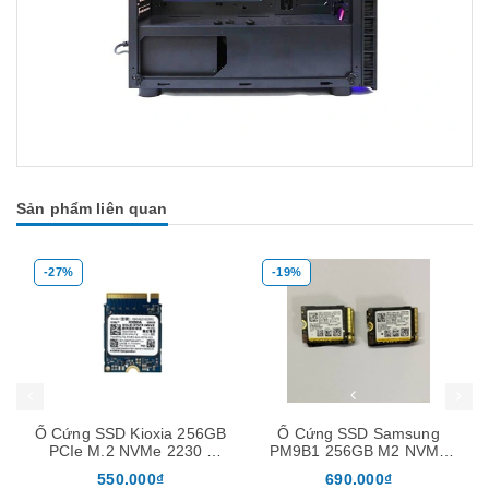
Sản phẩm liên quan
-27%
-19%
Mua hàng
Mua hàng
Mua
Ổ Cứng SSD Kioxia 256GB
Ổ Cứng SSD Samsung
PCIe M.2 NVMe 2230 (
PM9B1 256GB M2 NVMe
tặng kèm nối dài M2280 )
2230 Gen4 x4
550.000₫
690.000₫