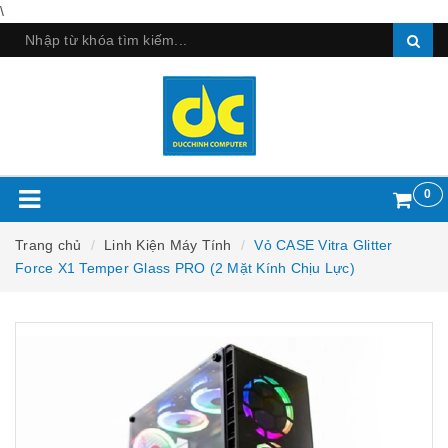
\
0
Trang chủ
Linh Kiện Máy Tính
Vỏ CASE Vitra Glitter
Force X1 Temper Glass PRO (2 Mặt Kính Chịu Lực)