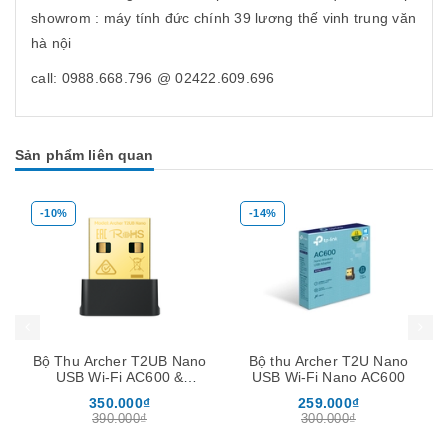
showrom : máy tính đức chính 39 lương thế vinh trung văn
hà nội
call: 0988.668.796 @ 02422.609.696
Sản phẩm liên quan
-10%
-14%
Mua hàng
Mua hàng
Mua
Bộ Thu Archer T2UB Nano
Bộ thu Archer T2U Nano
USB Wi-Fi AC600 &
USB Wi-Fi Nano AC600
Bluetooth 4.2 Nano
350.000₫
259.000₫
390.000₫
300.000₫