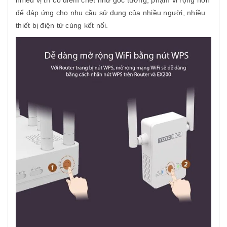
nhiều vị trí có điểm chết như góc tường, phạm vi rộng hơn
để đáp ứng cho nhu cầu sử dụng của nhiều người, nhiều
thiết bị điện tử cùng kết nối.