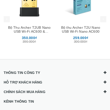
Mua hàng
Mua hàng
Mua
Bộ Thu Archer T2UB Nano
Bộ thu Archer T2U Nano
USB Wi-Fi AC600 &
USB Wi-Fi Nano AC600
Bluetooth 4.2 Nano
350.000₫
259.000₫
390.000₫
300.000₫
THÔNG TIN CÔNG TY
HỖ TRỢ KHÁCH HÀNG
CHÍNH SÁCH MUA HÀNG
KÊNH THÔNG TIN