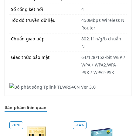
Số cổng kết nối
4
Tốc độ truyền dữ liệu
450Mbps Wireless N
Router
Chuẩn giao tiếp
802.11n/g/b chuẩn
N
Giao thức bảo mật
64/128/152-bit WEP /
WPA / WPA2,WPA-
PSK / WPA2-PSK
Sản phẩm liên quan
-10%
-14%