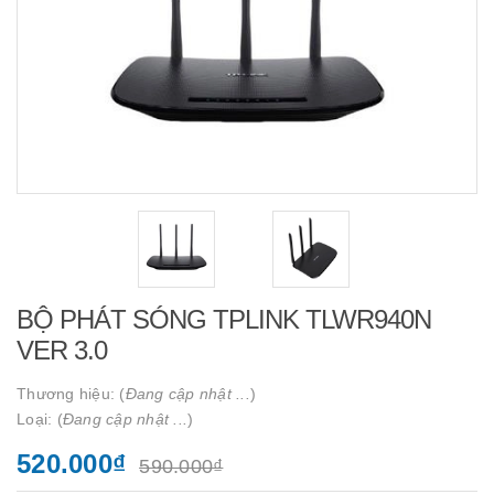
BỘ PHÁT SÓNG TPLINK TLWR940N
VER 3.0
Thương hiệu: (
Đang cập nhật ...
)
Loại: (
Đang cập nhật ...
)
520.000₫
590.000₫