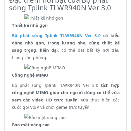
sóng Tplink TLWR940N Ver 3.0
Thiết kế nhỏ gọn
Tố
Bộ phát sóng Tplink TLWR940N Ver 3.0
có kiểu
Bộ
dáng nhỏ gọn, trọng lượng nhẹ, cùng thiết kế
ti
sang trọng, hiện đại
, có thể đặt bất kỳ nơi đâu
độ
trong căn phòng.
kể
Công nghệ MIMO
Ch
Bộ phát sóng Tplink TLWR940N Ver 3.0
tích hợp
Bộ
công nghệ MIMO giúp cho người dùng có thể vừa
th
xem các video HD trực tuyến
, vừa thực hiện các
đặ
cuộc gọi VoIP và chơi game trực tuyến.
WE
Bảo mật nâng cao