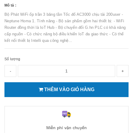
Mô tả :
Bộ Phát WiFi ốp trần 3 băng tần Tốc đố AC3000 chịu tải 200user -
Neptune Homa 1. Tính năng - Bộ sản phẩm gồm hai thiết bị: - WiFi
Router đồng thời là IoT Hub - Bộ chuyển đổi G.hn PLC có khả năng
cấp nguồn - Có chức năng bộ điều khiển IoT đa giao thức - Có thể
kết nối thiết bị Intelli qua công nghệ...
Số lượng
-
+
THÊM VÀO GIỎ HÀNG
Miễn phí vận chuyển