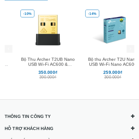
-10%
-14%
Mua hàng
Mua hàng
Mua
Bộ Thu Archer T2UB Nano
Bộ thu Archer T2U Nano
USB Wi-Fi AC600 &
USB Wi-Fi Nano AC600
Bluetooth 4.2 Nano
350.000₫
259.000₫
390.000₫
300.000₫
THÔNG TIN CÔNG TY
HỖ TRỢ KHÁCH HÀNG