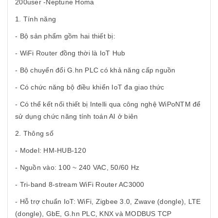
200user -Neptune Homa
1. Tính năng
- Bộ sản phẩm gồm hai thiết bị:
- WiFi Router đồng thời là IoT Hub
- Bộ chuyển đổi G.hn PLC có khả năng cấp nguồn
- Có chức năng bộ điều khiển IoT đa giao thức
- Có thể kết nối thiết bị Intelli qua công nghệ WiPoNTM để
sử dụng chức năng tính toán AI ở biên
2. Thông số
- Model: HM-HUB-120
- Nguồn vào: 100 ~ 240 VAC, 50/60 Hz
- Tri-band 8-stream WiFi Router AC3000
- Hỗ trợ chuẩn IoT: WiFi, Zigbee 3.0, Zwave (dongle), LTE
(dongle), GbE, G.hn PLC, KNX và MODBUS TCP