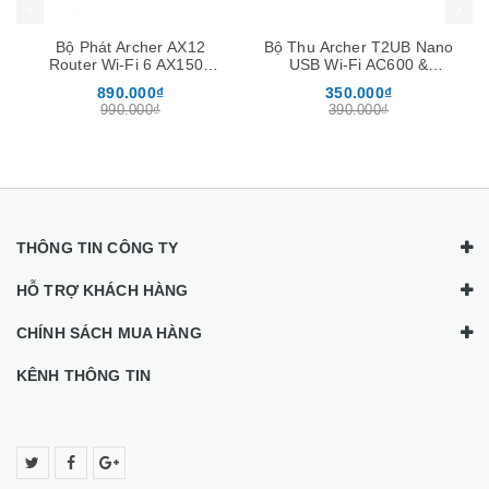
Bộ Phát Archer AX12
Bộ Thu Archer T2UB Nano
Router Wi-Fi 6 AX1500
USB Wi-Fi AC600 &
Băng Tần Kép Gigabit
Bluetooth 4.2 Nano
890.000₫
350.000₫
990.000₫
390.000₫
THÔNG TIN CÔNG TY
HỖ TRỢ KHÁCH HÀNG
CHÍNH SÁCH MUA HÀNG
KÊNH THÔNG TIN