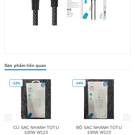
Sản phẩm liên quan
-34%
-28%
Mua hàng
Mua hàng
H TOTU
BỘ SẠC NHANH TOTU
CỦ SẠC NHANH T
23
100W W123
ZC43 1 CỔNG US