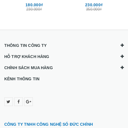
₫
230.000₫
180.000₫
₫
350.000₫
250.000₫
THÔNG TIN CÔNG TY
HỖ TRỢ KHÁCH HÀNG
CHÍNH SÁCH MUA HÀNG
KÊNH THÔNG TIN
CÔNG TY TNHH CÔNG NGHỆ SỐ ĐỨC CHÍNH