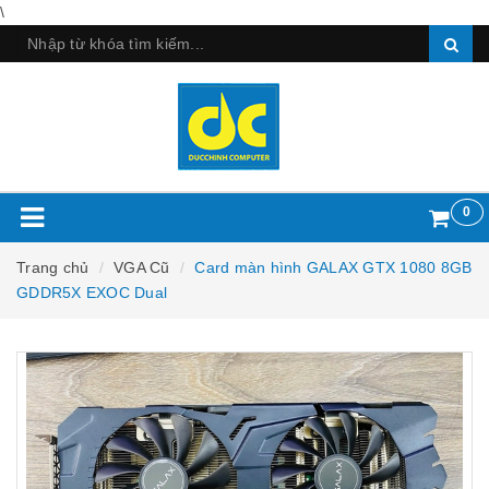
\
0
Trang chủ
VGA Cũ
Card màn hình GALAX GTX 1080 8GB
GDDR5X EXOC Dual