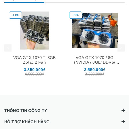
-14%
-8%
Mua hàng
Mua hàng
Mua
VGA GTX 1070 Ti 8GB
VGA GTX 1070 / 8G
Zotac 2 Fan
(NVIDIA / 8Gb/ DDR5/
256Bit)
3.850.000₫
3.550.000₫
4.500.000₫
3.850.000₫
THÔNG TIN CÔNG TY
HỖ TRỢ KHÁCH HÀNG