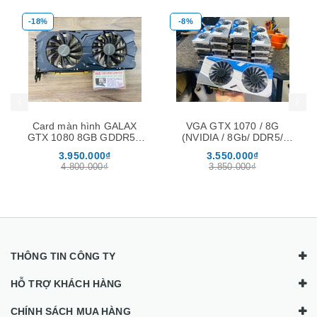
-18%
-8%
Mua hàng
Mua hàng
Mua
Card màn hình GALAX
VGA GTX 1070 / 8G
GTX 1080 8GB GDDR5X
(NVIDIA / 8Gb/ DDR5/
EXOC Dual
256Bit)
3.950.000₫
3.550.000₫
4.800.000₫
3.850.000₫
THÔNG TIN CÔNG TY
HỖ TRỢ KHÁCH HÀNG
CHÍNH SÁCH MUA HÀNG