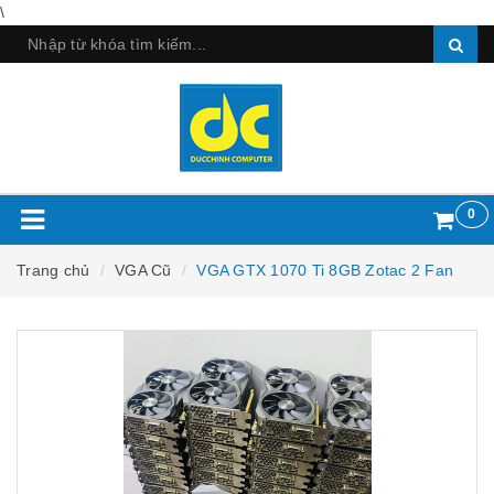
\
0
Trang chủ
VGA Cũ
VGA GTX 1070 Ti 8GB Zotac 2 Fan