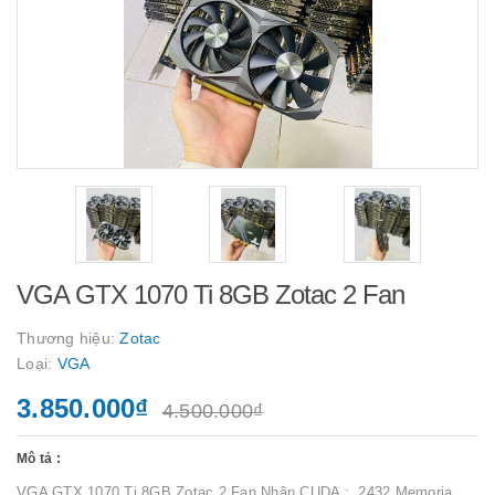
VGA GTX 1070 Ti 8GB Zotac 2 Fan
Thương hiệu:
Zotac
Loại:
VGA
3.850.000₫
4.500.000₫
Mô tả :
VGA GTX 1070 Ti 8GB Zotac 2 Fan Nhân CUDA : 2432 Memoria