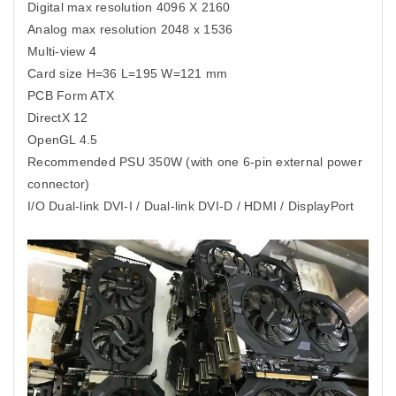
Digital max resolution 4096 X 2160
Analog max resolution 2048 x 1536
Multi-view 4
Card size H=36 L=195 W=121 mm
PCB Form ATX
DirectX 12
OpenGL 4.5
Recommended PSU 350W (with one 6-pin external power
connector)
I/O Dual-link DVI-I / Dual-link DVI-D / HDMI / DisplayPort