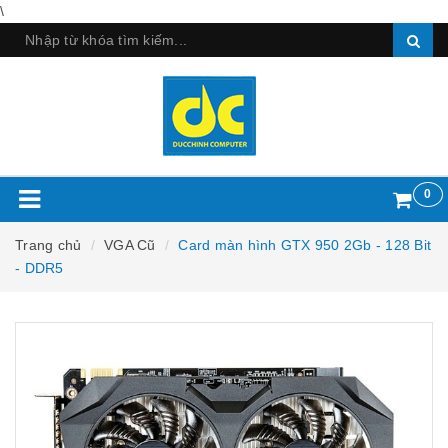
\
0
Trang chủ
VGA Cũ
Card màn hình GTX 950 2Gb - 128 Bit
- DDR5