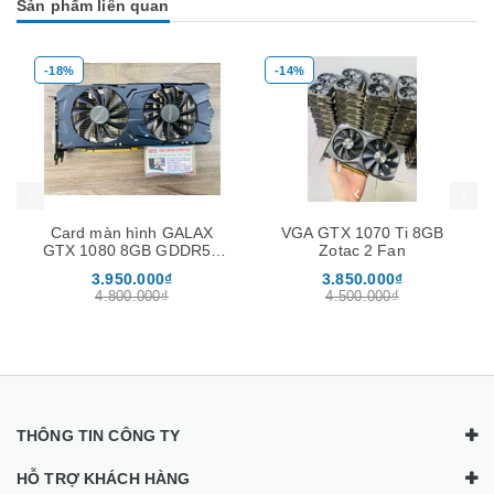
Sản phẩm liên quan
-18%
-14%
Mua hàng
Mua hàng
Mua
Card màn hình GALAX
VGA GTX 1070 Ti 8GB
GTX 1080 8GB GDDR5X
Zotac 2 Fan
EXOC Dual
3.950.000₫
3.850.000₫
4.800.000₫
4.500.000₫
THÔNG TIN CÔNG TY
HỖ TRỢ KHÁCH HÀNG