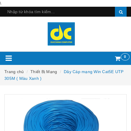
\
0
Trang chủ
Thiết Bị Mạng
Dây Cáp mạng Win Cat5E UTP
305M ( Màu Xanh )