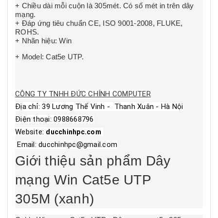
+ Chiều dài mỗi cuộn là 305mét. Có số mét in trên dây
mạng.
+ Đáp ứng tiêu chuẩn CE, ISO 9001-2008, FLUKE,
ROHS.
+ Nhãn hiệu:
Win
+ Model: Cat5e UTP.
CÔNG TY TNHH ĐỨC CHÍNH COMPUTER
Địa chỉ: 39 Lương Thế Vinh - Thanh Xuân - Hà Nội
Điện thoại: 0988668796
Website:
ducchinhpc.com
Email: ducchinhpc@gmail.com
Giới thiệu sản phẩm Dây
mạng
Win
Cat5e UTP
305
M
(xanh)