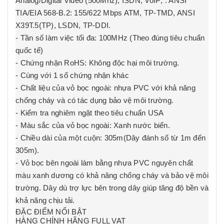
Analog/Digital Video (500Mhz); ISDN; VoIP; . ANSI
TIA/EIA 568-B.2: 155/622 Mbps ATM, TP-TMD, ANSI
X39T.5(TP), LSDN, TP-DDI.
- Tần số làm việc tối đa: 100MHz (Theo đúng tiêu chuẩn
quốc tế)
- Chứng nhận RoHS: Không độc hại môi trường.
- Cùng với 1 số chứng nhận khác
- Chất liệu của vỏ bọc ngoài: nhựa PVC với khả năng
chống cháy và có tác dụng bảo vệ môi trường.
- Kiểm tra nghiêm ngặt theo tiêu chuẩn USA
- Màu sắc của vỏ bọc ngoài: Xanh nước biển.
- Chiều dài của một cuộn: 305m(Dây đánh số từ 1m đến
305m).
- Vỏ bọc bên ngoài làm bằng nhựa PVC nguyên chất
màu xanh dương có khả năng chống cháy và bảo vệ môi
trường. Dây dù trợ lực bên trong dây giúp tăng độ bền và
khả năng chịu tải.
ĐẶC ĐIỂM NỔI BẬT
HÀNG CHÍNH HÃNG FULL VAT