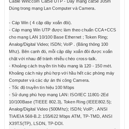
Cable
Winccom
Cat5e UTP - Dây mạng cat5e 305m
Dùng trong mạng Lan Computer và Camera.
-
Cáp Win
( 4 cặp dây xoắn đôi).
- Cáp mạng
Win
UTP được làm theo chuẩn CCA+CCS
cho mạng LAN 10/100 Base Ethernet ; Token Ring;
Analog/Digital Video; ISDN; VoIP . (Băng thông 100
Mhz). Bên cạnh đó, mỗi cặp dây xoắn đôi được xoắn
chặt với nhau để tránh nhiễu chéo cross-talk.
- Khoảng cách truyền tín hiệu mạng là 120 - 150 mét.
Khoảng cách này phù hợp với hầu hết các phòng máy
Computer và các dự án thi công Camera.
- Tốc độ truyền tín hiệu 100 Mbps
- Sử dụng phù hợp mạng LAN: ISO/IEC 11801-2Ed
10/100Base (TIEEE 802.3), Token Ring (IEEE802.5);
Analog/Digital Video (500Mhz); ISDN; VoIP; . ANSI
TIA/EIA 568-B.2: 155/622 Mbps ATM, TP-TMD, ANSI
X39T.5(TP), LSDN, TP-DDI.