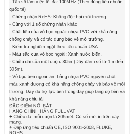
- Tần số làm việc tối đa: 100MHz (Theo đúng tiêu chuẩn
quốc tế)
- Chứng nhận RoHS: Không độc hại môi trường.
- Cùng với 1 số chứng nhận khác
- Chất liệu của vỏ bọc ngoài: nhựa PVC với khả năng
chống cháy và có tác dụng bảo vệ môi trường.
- Kiểm tra nghiêm ngặt theo tiêu chuẩn USA
- Màu sắc của vỏ bọc ngoài: Xanh nước biển.
- Chiều dài của một cuộn: 305m(Dây đánh số từ 1m đến
305m).
- Vỏ bọc bên ngoài làm bằng nhựa PVC nguyên chất
màu xanh dương có khả năng chống cháy và bảo vệ môi
trường. Dây dù trợ lực bên trong dây giúp tăng độ bền và
khả năng chịu tải.
ĐẶC ĐIỂM NỔI BẬT
HÀNG CHÍNH HÃNG FULL VAT
+ Chiều dài mỗi cuộn là 305mét. Có số mét in trên dây
mạng.
+ Đáp ứng tiêu chuẩn CE, ISO 9001-2008, FLUKE,
ROHS.