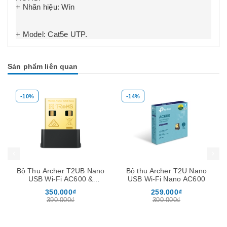
+ Nhãn hiệu:
Win
+ Model: Cat5e UTP.
Sản phẩm liên quan
-10%
-14%
Mua hàng
Mua hàng
Mua
Bộ Thu Archer T2UB Nano
Bộ thu Archer T2U Nano
USB Wi-Fi AC600 &
USB Wi-Fi Nano AC600
Bluetooth 4.2 Nano
350.000₫
259.000₫
390.000₫
300.000₫