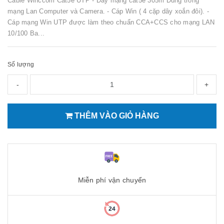
Cable Winccom Cat5e UTP - Dây mạng cat5e 305m Dùng trong
mạng Lan Computer và Camera. - Cáp Win ( 4 cặp dây xoắn đôi). -
Cáp mạng Win UTP được làm theo chuẩn CCA+CCS cho mạng LAN
10/100 Ba...
Số lượng
-
+
THÊM VÀO GIỎ HÀNG
Miễn phí vận chuyển