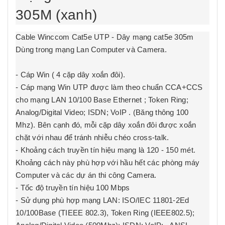
305
M
(xanh)
Cable
Winccom
Cat5e UTP - Dây mạng cat5e 305m
Dùng trong mạng Lan Computer và Camera.
-
Cáp Win
( 4 cặp dây xoắn đôi).
- Cáp mạng
Win
UTP được làm theo chuẩn CCA+CCS
cho mạng LAN 10/100 Base Ethernet ; Token Ring;
Analog/Digital Video; ISDN; VoIP . (Băng thông 100
Mhz). Bên cạnh đó, mỗi cặp dây xoắn đôi được xoắn
chặt với nhau để tránh nhiễu chéo cross-talk.
- Khoảng cách truyền tín hiệu mạng là 120 - 150 mét.
Khoảng cách này phù hợp với hầu hết các phòng máy
Computer và các dự án thi công Camera.
- Tốc độ truyền tín hiệu 100 Mbps
- Sử dụng phù hợp mạng LAN: ISO/IEC 11801-2Ed
10/100Base (TIEEE 802.3), Token Ring (IEEE802.5);