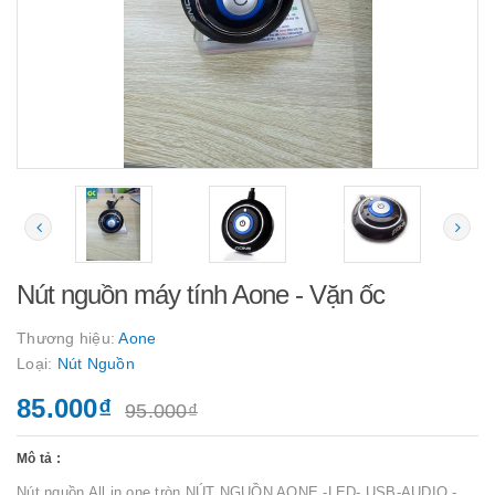
Nút nguồn máy tính Aone - Vặn ốc
Thương hiệu:
Aone
Loại:
Nút Nguồn
85.000₫
95.000₫
Mô tả :
Nút nguồn All in one tròn NÚT NGUỒN AONE -LED- USB-AUDIO -