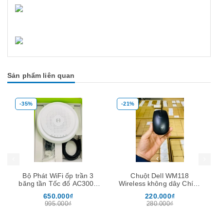
Sản phẩm liên quan
-35%
-21%
Mua hàng
Mua hàng
Mua
Bộ Phát WiFi ốp trần 3
Chuột Dell WM118
băng tần Tốc đố AC3000
Wireless không dây Chính
chịu tải 200user -Neptune
hãng
650.000₫
220.000₫
Homa
995.000₫
280.000₫