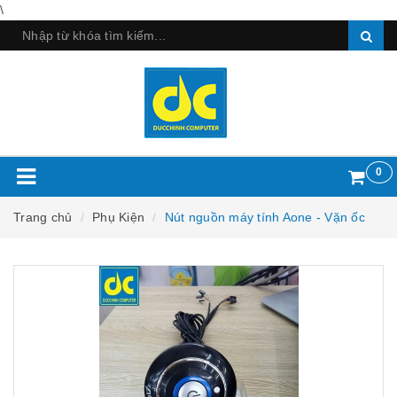
\
0
Trang chủ
Phụ Kiện
Nút nguồn máy tính Aone - Vặn ốc