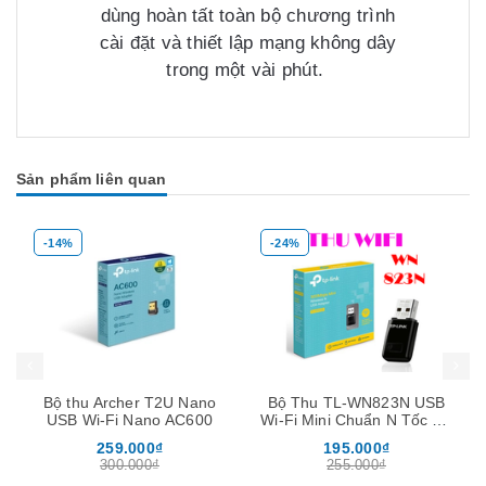
dùng hoàn tất toàn bộ chương trình
cài đặt và thiết lập mạng không dây
trong một vài phút.
Sản phẩm liên quan
-14%
-24%
Mua hàng
Mua hàng
Mua
Bộ thu Archer T2U Nano
Bộ Thu TL-WN823N USB
USB Wi-Fi Nano AC600
Wi-Fi Mini Chuẩn N Tốc Độ
300Mbps
259.000₫
195.000₫
300.000₫
255.000₫