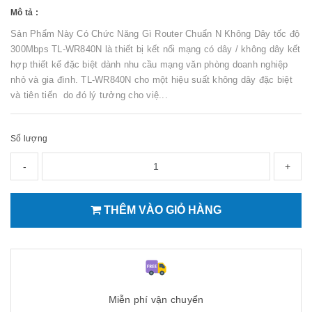
Mô tả :
Sản Phẩm Này Có Chức Năng Gì Router Chuẩn N Không Dây tốc độ
300Mbps TL-WR840N là thiết bị kết nối mạng có dây / không dây kết
hợp thiết kế đặc biệt dành nhu cầu mạng văn phòng doanh nghiệp
nhỏ và gia đình. TL-WR840N cho một hiệu suất không dây đặc biệt
và tiên tiến do đó lý tưởng cho việ...
Số lượng
-
+
THÊM VÀO GIỎ HÀNG
Miễn phí vận chuyển