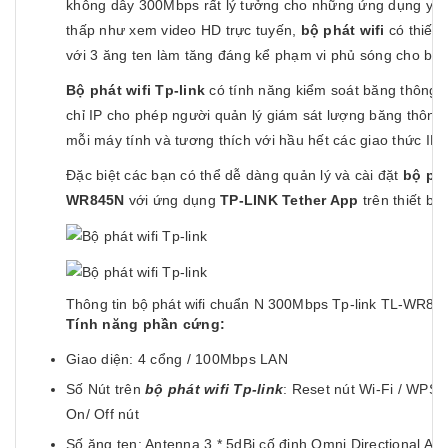
không dây 300Mbps rất lý tưởng cho những ứng dụng yêu
thấp như xem video HD trực tuyến,
bộ phát wifi
có thiết 
với 3 ăng ten làm tăng đáng kể phạm vi phủ sóng cho bộ
Bộ phát wifi Tp-link
có tính năng kiểm soát băng thông d
chỉ IP cho phép người quản lý giám sát lượng băng thông t
mỗi máy tính và tương thích với hầu hết các giao thức IPv
Đặc biệt các bạn có thể dễ dàng quản lý và cài đặt
bộ phá
WR845N
với ứng dụng
TP-LINK
Tether App
trên thiết bị 
Thông tin bộ phát wifi chuẩn N 300Mbps Tp-link TL-WR84
Tính năng phần cứng:
Giao diện: 4 cổng / 100Mbps LAN
Số Nút trên
bộ phát wifi Tp-link
: Reset nút Wi-Fi / WPS 
On/ Off nút
Số ăng ten: Antenna 3 * 5dBi cố định Omni Directional An