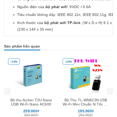
Nguồn điện của
bộ phát wifi
: 9VDC / 0.6A
Tiêu chuẩn không dây: IEEE 802.11n, IEEE 802.11g, IEEE
Kích thước của
bộ phát wifi TP-link
: (W x D x H) 9.1 x 5.
(230 x 144 x 35 mm)
Các tính năng WIRELESS:
Sản phẩm liên quan
Tần số
bộ phát sóng wifi
: 2.4-2.4835GHz
Tỷ lệ tín hiệu 11n: Lên đến 300Mbps (động)
-14%
-24%
11g: Lên đến 54Mbps (động)
11b: Lên đến 11Mbps (động)
Mua hàng
Mua hàng
Mua
Tiếp nhận nhạy270m: -70dBm @ 10% PER
130M: -74dBm @ 10% PER
108M: -74dBm @ 10% PER
Bộ thu Archer T2U Nano
Bộ Thu TL-WN823N USB
54M: -77dBm @ 10% PER
USB Wi-Fi Nano AC600
Wi-Fi Mini Chuẩn N Tốc Độ
300Mbps
11M: -87dBm @ 8% PER
259.000₫
195.000₫
300.000₫
255.000₫