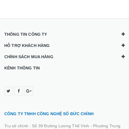
6M: -90dBm @ 10% PER
1M: -98dBm @ 8% PER
Truyền điện CE: <20dBm
FCC: <30 dBm
THÔNG TIN CÔNG TY
Chức năng không dây: Enable / Disable Wireless Radio, 
WMM, Thống kê không dây
HỖ TRỢ KHÁCH HÀNG
Bảo mật không dây: 64/128/152-bit WEP / WPA / WPA2, 
CHÍNH SÁCH MUA HÀNG
WPA2-PSK
KÊNH THÔNG TIN
Tính năng phần mềm:
WAN Loại động của
bộ phát wifi
: IP / Static IP / PPPoE 
/ BigPond
DHCP Server, Client, DHCP Client List,
địa chỉ Reservation
Port Forwarding Virtual Server, Port Triggering, UPnP, DM
CÔNG TY TNHH CÔNG NGHỆ SỐ ĐỨC CHÍNH
Dynamic DNS DynDNS, Comexe, NO-IP
Trụ sở chính :
Số 39 Đường Lương Thế Vinh - Phường Trung