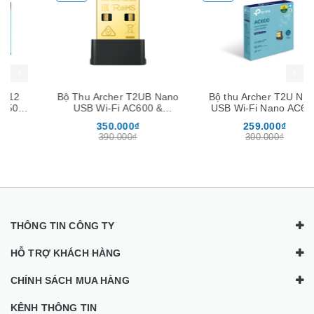
Mua hàng
Mua hàng
Mua
Bộ Thu Archer T2UB Nano
Bộ thu Archer T2U Nano
USB Wi-Fi AC600 &
USB Wi-Fi Nano AC600
Bluetooth 4.2 Nano
350.000₫
259.000₫
390.000₫
300.000₫
THÔNG TIN CÔNG TY
HỖ TRỢ KHÁCH HÀNG
CHÍNH SÁCH MUA HÀNG
KÊNH THÔNG TIN