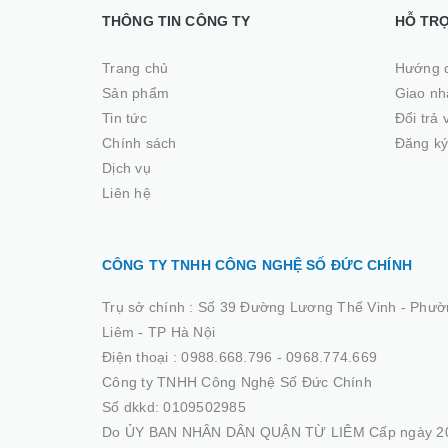
THÔNG TIN CÔNG TY
HỖ TR
Trang chủ
Hướng 
Sản phẩm
Giao nhâ
Tin tức
Đổi trả
Chính sách
Đăng ký
Dịch vụ
Liên hệ
CÔNG TY TNHH CÔNG NGHỆ SỐ ĐỨC CHÍNH
Trụ sở chính :
Số 39 Đường Lương Thế Vinh - Phườ
Liêm - TP Hà Nội
Điện thoại :
0988.668.796 - 0968.774.669
Công ty TNHH Công Nghệ Số Đức Chính
Số dkkd: 0109502985
Do ỦY BAN NHÂN DÂN QUẬN TỪ LIÊM Cấp ngày 20