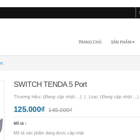
TRANG CHỦ
SẢN PHẨM
rt
SWITCH TENDA 5 Port
Thương hiệu: (
Đang cập nhật ...
)
Loại: (
Đang cập nhật ...
)
125.000₫
145.000₫
Mô tả :
Mô tả sản phẩm đang được cập nhật