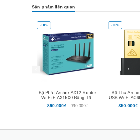
Sản phẩm liên quan
-10%
-14%
Mua hàng
Mua hàng
 AX12 Router
Bộ Thu Archer T2UB Nano
Bộ thu Archer
0 Băng Tần
USB Wi-Fi AC600 & Bluetooth
Wi-Fi Na
abit
4.2 Nano
350.000₫
259.000₫
990.000₫
390.000₫