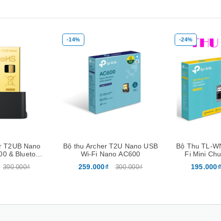
-24%
-15%
Xem nhanh
Mua hàng
Xem nhanh
Mua hàng
 T2U Nano USB
Bộ Thu TL-WN823N USB Wi-
Bộ Chuyển Đ
no AC600
Fi Mini Chuẩn N Tốc Độ
TL-WN881ND Không
300Mbps
Chuẩn N Tố
195.000₫
299.000₫
300.000₫
255.000₫