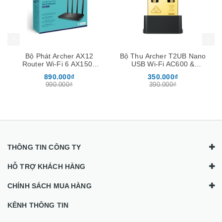
Mua hàng
Mua hàng
Mua
Bộ Phát Archer AX12
Bộ Thu Archer T2UB Nano
Router Wi-Fi 6 AX1500
USB Wi-Fi AC600 &
Băng Tần Kép Gigabit
Bluetooth 4.2 Nano
890.000₫
350.000₫
990.000₫
390.000₫
THÔNG TIN CÔNG TY
HỖ TRỢ KHÁCH HÀNG
CHÍNH SÁCH MUA HÀNG
KÊNH THÔNG TIN