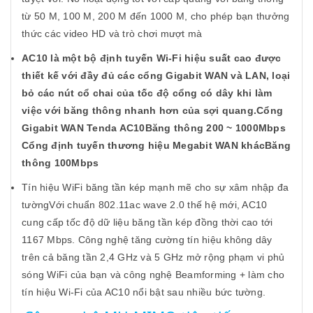
từ 50 M, 100 M, 200 M đến 1000 M, cho phép bạn thưởng
thức các video HD và trò chơi mượt mà
AC10 là một bộ định tuyến Wi-Fi hiệu suất cao được
thiết kế với đầy đủ các cổng Gigabit WAN và LAN, loại
bỏ các nút cổ chai của tốc độ cổng có dây khi làm
việc với băng thông nhanh hơn của sợi quang.Cổng
Gigabit WAN Tenda AC10Băng thông 200 ~ 1000Mbps
Cổng định tuyến thương hiệu Megabit WAN khácBăng
thông 100Mbps
Tín hiệu WiFi băng tần kép mạnh mẽ cho sự xâm nhập đa
tườngVới chuẩn 802.11ac wave 2.0 thế hệ mới, AC10
cung cấp tốc độ dữ liệu băng tần kép đồng thời cao tới
1167 Mbps. Công nghệ tăng cường tín hiệu không dây
trên cả băng tần 2,4 GHz và 5 GHz mở rộng phạm vi phủ
sóng WiFi của bạn và công nghệ Beamforming + làm cho
tín hiệu Wi-Fi của AC10 nổi bật sau nhiều bức tường.