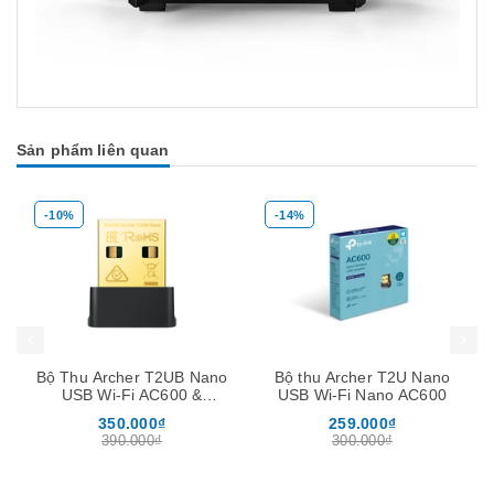
Sản phẩm liên quan
-10%
-14%
Mua hàng
Mua hàng
Mua
Bộ Thu Archer T2UB Nano
Bộ thu Archer T2U Nano
USB Wi-Fi AC600 &
USB Wi-Fi Nano AC600
Bluetooth 4.2 Nano
350.000₫
259.000₫
390.000₫
300.000₫