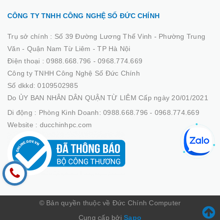
CÔNG TY TNHH CÔNG NGHỆ SỐ ĐỨC CHÍNH
Trụ sở chính :
Số 39 Đường Lương Thế Vinh - Phường Trung
Văn - Quận Nam Từ Liêm - TP Hà Nội
Điện thoại :
0988.668.796 - 0968.774.669
Công ty TNHH Công Nghệ Số Đức Chính
Số dkkd: 0109502985
Do ỦY BAN NHÂN DÂN QUẬN TỪ LIÊM Cấp ngày 20/01/2021
Di động :
Phòng Kinh Doanh: 0988.668.796 - 0968.774.669
Website :
ducchinhpc.com
© Bản quyền thuộc về Đức Chính Computer
Cung cấp bởi
Sapo