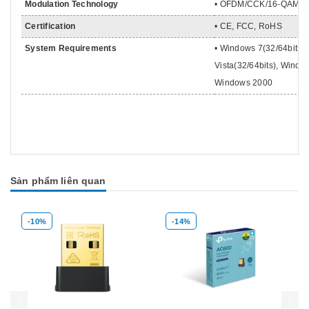
Modulation Technology
• OFDM/CCK/16-QAM/6
Certification
• CE, FCC, RoHS
System Requirements
• Windows 7(32/64bits)
Vista(32/64bits), Windo
Windows 2000
Sản phẩm liên quan
-10%
-14%
Mua hàng
Mua hàng
Mua