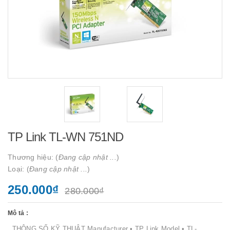
TP Link TL-WN 751ND
Thương hiệu: (
Đang cập nhật ...
)
Loại: (
Đang cập nhật ...
)
250.000₫
280.000₫
Mô tả :
THÔNG SỐ KỸ THUẬT Manufacturer • TP Link Model • TL-