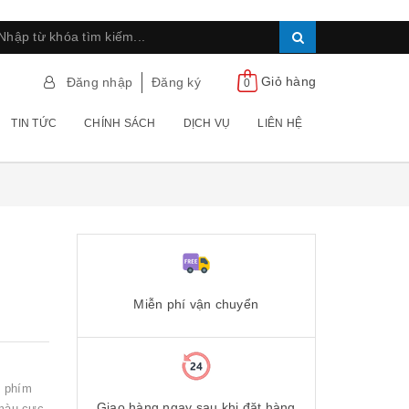
Giỏ hàng
Đăng nhập
Đăng ký
0
TIN TỨC
CHÍNH SÁCH
DỊCH VỤ
LIÊN HỆ
Miễn phí vận chuyển
g phím
Giao hàng ngay sau khi đặt hàng
 màu cực