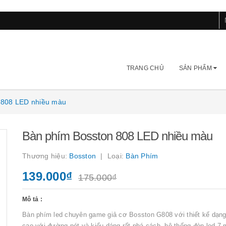
TRANG CHỦ
SẢN PHẨM
 808 LED nhiều màu
Bàn phím Bosston 808 LED nhiều màu
Thương hiệu:
Bosston
Loại:
Bàn Phím
139.000₫
175.000₫
Mô tả :
Bàn phím led chuyên game giả cơ Bosston G808 với thiết kế dạn
cao với đường nét và kiểu dáng rất phá cách, hệ thống đèn led 7