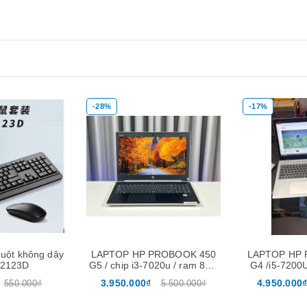
-17%
-10%
Xem nhanh
Mua hàng
Xem nhanh
Mua hàng
PROBOOK 450
LAPTOP HP PROBOOK 650
Bộ Phát Arch
020u / ram 8Gb
G4 /i5-7200U /8Gb /256Gb
Wi-Fi 6 AX
/ màn 15.6″
/15.6″
Kép 
4.950.000₫
890.000₫
5.500.000₫
5.999.000₫