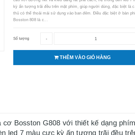
kỳ ấn tượng trãi đều trên mặt phím, giúp người dùng, đặc biệt là
thủ có thể thoải mái sử dụng vào ban đêm. Điều đặc biệt ở bàn p
Bosston 808 là c...
-
Số lượng
THÊM VÀO GIỎ HÀNG
 cơ Bosston G808 với thiết kế dạng phím
èn led 7 màu cực kỳ ấn tượng trãi đều tr