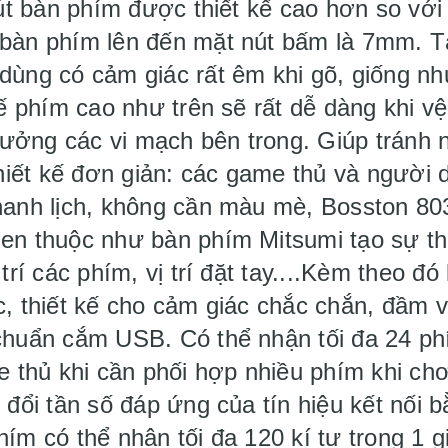
t bàn phím được thiết kế cao hơn so với
 bàn phím lên đến mặt nút bấm là 7mm. T
 dùng có cảm giác rất êm khi gõ, giống 
kế phím cao như trên sẽ rất dễ dàng khi vệ
ưởng các vi mạch bên trong. Giúp tránh 
ết kế đơn giản: các game thủ và người 
hanh lịch, không cần màu mè, Bosston 803
uen thuộc như bàn phím Mitsumi tạo sự th
trí các phím, vị trí đặt tay....Kèm theo đ
c, thiết kế cho cảm giác chắc chắn, đầm
chuẩn cắm USB. Có thể nhận tối đa 24 ph
me thủ khi cần phối hợp nhiều phím khi c
 đổi tần số đáp ứng của tín hiệu kết nối 
ím có thể nhận tối đa 120 kí tự trong 1 gi