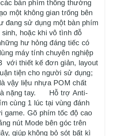
 các bàn phím thông thường
ạo một không gian trống bên
như đang sử dụng một bàn phím
 sinh, hoặc khi vô tình đỗ
những hư hỏng đáng tiếc có
dùng máy tính chuyên nghiệp
 với thiết kế đơn giản, layout
uận tiện cho người sử dụng;
ó là vậy liệu nhựa POM chất
 và nặng tay. Hỗ trợ Anti-
ím cùng 1 lúc tại vùng đánh
hơi game. Gõ phím tốc độ cao
bằng nút Mode bên góc trên
ây, giúp không bỏ sót bất kì