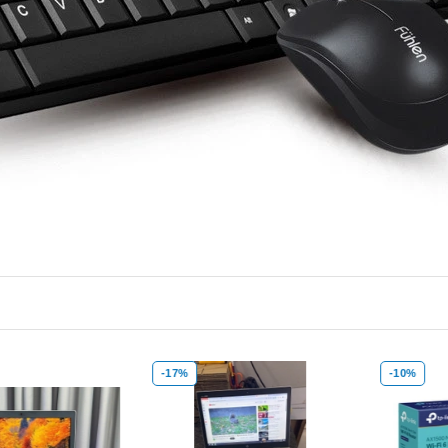
-17%
-10%