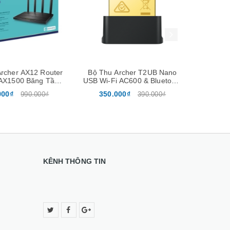
Xem nhanh
Mua hàng
Xem nhanh
er AX12 Router
Bộ Thu Archer T2UB Nano
Bộ thu Arch
1500 Băng Tần
USB Wi-Fi AC600 & Bluetooth
Wi-Fi 
Gigabit
4.2 Nano
350.000₫
259.00
990.000₫
390.000₫
KÊNH THÔNG TIN