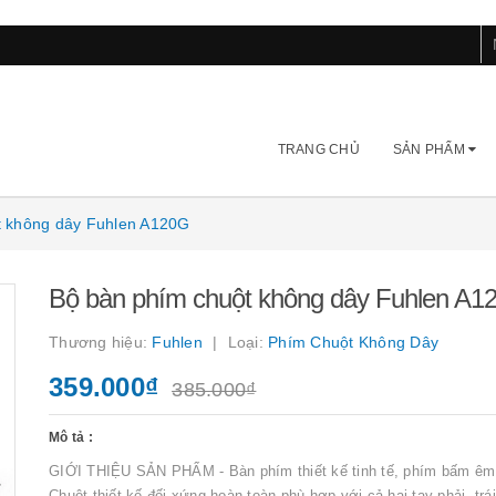
TRANG CHỦ
SẢN PHẨM
t không dây Fuhlen A120G
Bộ bàn phím chuột không dây Fuhlen A1
Thương hiệu:
Fuhlen
Loại:
Phím Chuột Không Dây
359.000₫
385.000₫
Mô tả :
GIỚI THIỆU SẢN PHẨM - Bàn phím thiết kế tinh tế, phím bấm êm 
Chuột thiết kế đối xứng hoàn toàn phù hợp với cả hai tay phải, trái