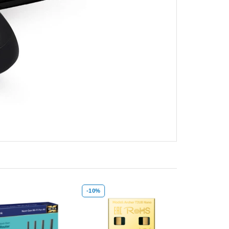
-10%
-14%