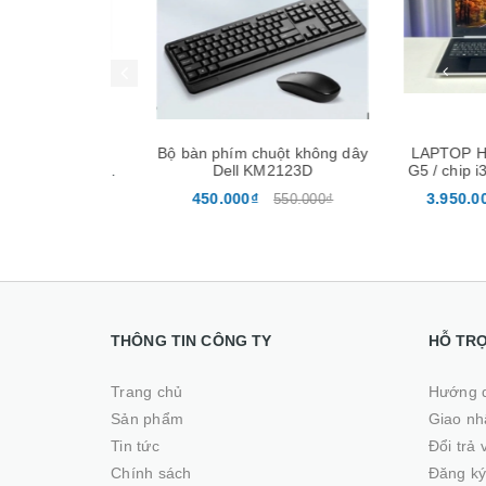
Mua hàng
Mua hàng
l SE2425HM
Bộ bàn phím chuột không dây
LAPTOP HP 
ll HD/ 8ms/
Dell KM2123D
G5 / chip i3-7
/m2/ IPS)
/ ssd 256Gb 
450.000₫
3.950.000₫
2.950.000₫
550.000₫
THÔNG TIN CÔNG TY
HỖ TR
Trang chủ
Hướng 
Sản phẩm
Giao nhâ
Tin tức
Đổi trả
Chính sách
Đăng ký