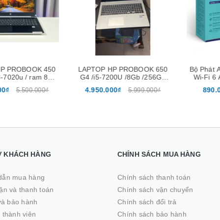
Xem nhanh
Mua hàng
Xem nhanh
Mua hàng
PROBOOK 450
LAPTOP HP PROBOOK 650
Bộ Phát Arch
020u / ram 8Gb
G4 /i5-7200U /8Gb /256Gb
Wi-Fi 6 AX
/ màn 15.6″
/15.6″
Kép 
4.950.000₫
890.000₫
5.500.000₫
5.999.000₫
Ợ KHÁCH HÀNG
CHÍNH SÁCH MUA HÀNG
dẫn mua hàng
Chính sách thanh toán
̣n và thanh toán
Chính sách vận chuyển
 và bảo hành
Chính sách đổi trả
 thành viên
Chính sách bảo hành