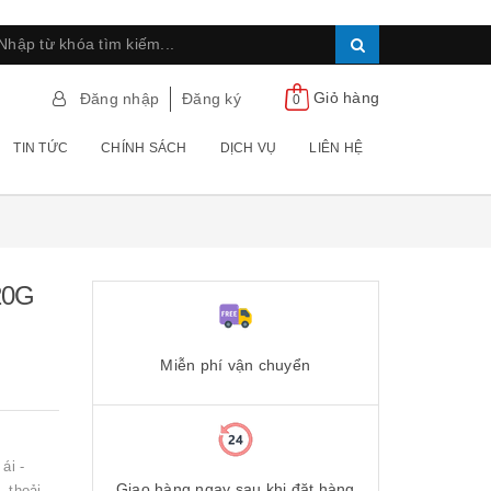
Giỏ hàng
Đăng nhập
Đăng ký
0
TIN TỨC
CHÍNH SÁCH
DỊCH VỤ
LIÊN HỆ
20G
Miễn phí vận chuyển
ái -
Giao hàng ngay sau khi đặt hàng
, thoải