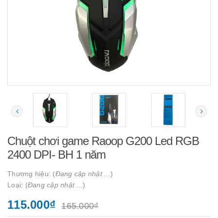
Chuột chơi game Raoop G200 Led RGB
2400 DPI- BH 1 năm
Thương hiệu: (
Đang cập nhật ...
)
Loại: (
Đang cập nhật ...
)
115.000₫
165.000₫