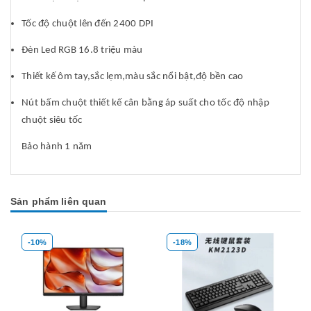
Tốc độ chuột lên đến 2400 DPI
Đèn Led RGB 16.8 triệu màu
Thiết kế ôm tay,sắc lẹm,màu sắc nổi bật,độ bền cao
Nút bấm chuột thiết kế cân bằng áp suất cho tốc độ nhập
chuột siêu tốc
Bảo hành 1 năm
Sản phẩm liên quan
-10%
-18%
Mua hàng
Mua hàng
Mua