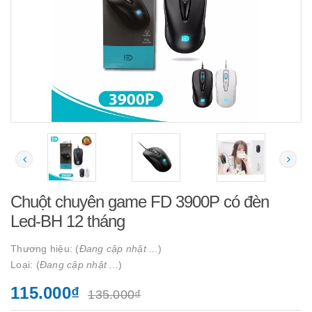
Chuột chuyên game FD 3900P có đèn
Led-BH 12 tháng
Thương hiệu: (
Đang cập nhật ...
)
Loại: (
Đang cập nhật ...
)
115.000₫
135.000₫