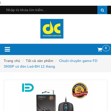
\
0
Trang chủ
Tất cả sản phẩm
Chuột chuyên game FD
3900P có đèn Led-BH 12 tháng