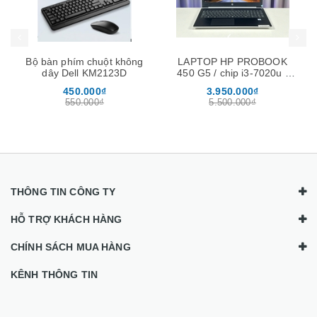
Bộ bàn phím chuột không
LAPTOP HP PROBOOK
dây Dell KM2123D
450 G5 / chip i3-7020u /
ram 8Gb / ssd 256Gb /
450.000₫
3.950.000₫
màn 15.6″
550.000₫
5.500.000₫
THÔNG TIN CÔNG TY
HỖ TRỢ KHÁCH HÀNG
CHÍNH SÁCH MUA HÀNG
KÊNH THÔNG TIN