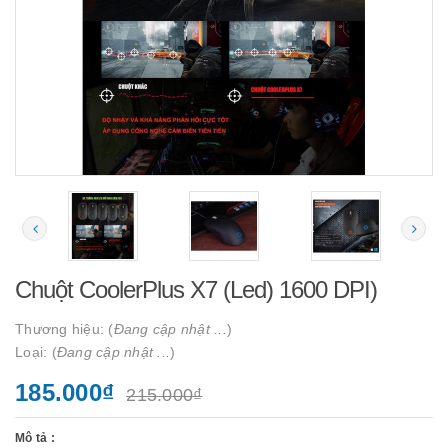
Chuột CoolerPlus X7 (Led) 1600 DPI)
Thương hiệu: (
Đang cập nhật ...
)
Loại: (
Đang cập nhật ...
)
185.000₫
215.000₫
Mô tả :