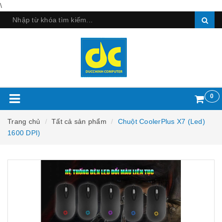
\
0
Trang chủ
Tất cả sản phẩm
Chuột CoolerPlus X7 (Led)
1600 DPI)