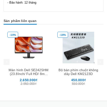
- Bảo hành: 12 tháng
Sản phẩm liên quan
-10%
-18%
Mua hàng
Mua hàng
Mua
Màn hình Dell SE2425HM
Bộ bàn phím chuột không
(23.8Inch/ Full HD/ 8ms/
dây Dell KM2123D
100HZ/ 250cd/m2/ IPS)
2.650.000₫
450.000₫
2.950.000₫
550.000₫