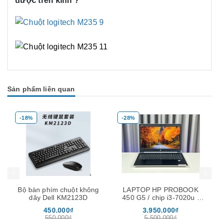
được trên kính ?
Sản phẩm liên quan
-18%
-28%
Mua hàng
Mua hàng
Mua
Bộ bàn phím chuột không
LAPTOP HP PROBOOK
dây Dell KM2123D
450 G5 / chip i3-7020u /
ram 8Gb / ssd 256Gb /
450.000₫
3.950.000₫
màn 15.6″
550.000₫
5.500.000₫