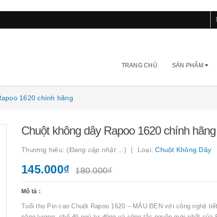
TRANG CHỦ
SẢN PHẨM
Rapoo 1620 chính hãng
Chuột không dây Rapoo 1620 chính hãng
Thương hiệu: (
Đang cập nhật ...
)
Loại:
Chuột Không Dây
145.000₫
180.000₫
Mô tả :
Tuổi thọ Pin cao Chuột Rapoo 1620 – MÀU ĐEN với công nghệ tiế
năng lượng, chế độ ngủ tự động và công tắc nguồn mới nhất của