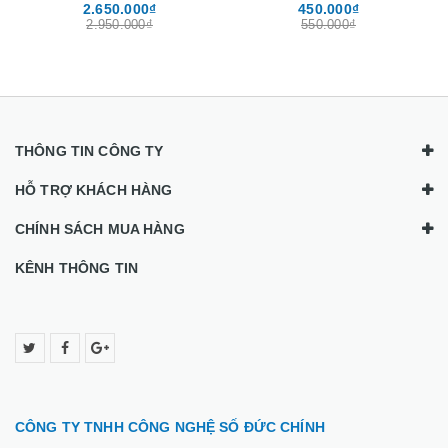
450.000₫
3.950.000₫
màn 15.6″
550.000₫
5.500.000₫
THÔNG TIN CÔNG TY
HỖ TRỢ KHÁCH HÀNG
CHÍNH SÁCH MUA HÀNG
KÊNH THÔNG TIN
CÔNG TY TNHH CÔNG NGHỆ SỐ ĐỨC CHÍNH