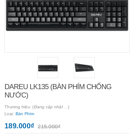
DAREU LK135 (BÀN PHÍM CHỐNG
NƯỚC)
Thương hiệu: (
Đang cập nhật ...
)
Loại:
Bàn Phím
189.000₫
215.000₫