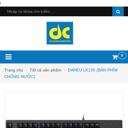
\
0
Trang chủ
Tất cả sản phẩm
DAREU LK135 (BÀN PHÍM
CHỐNG NƯỚC)