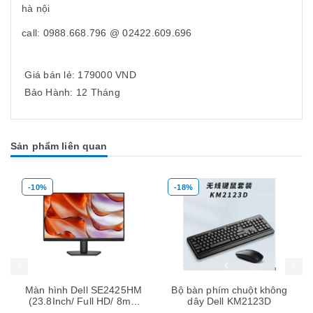
hà nội
call: 0988.668.796 @ 02422.609.696
Giá bán lẻ: 179000 VND
Bảo Hành: 12 Tháng
Sản phẩm liên quan
-18%
-28%
Mua hàng
Mua hàng
25HM
Bộ bàn phím chuột không
LAPTOP HP PROBOOK
8ms/
dây Dell KM2123D
450 G5 / chip i3-7020u /
PS)
ram 8Gb / ssd 256Gb /