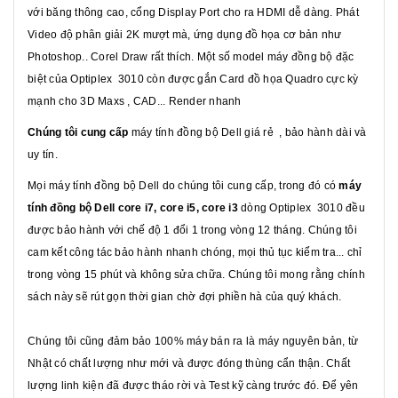
với băng thông cao, cổng Display Port cho ra HDMI dễ dàng. Phát
Video độ phân giải 2K mượt mà, ứng dụng đồ họa cơ bản như
Photoshop.. Corel Draw rất thích. Một số model máy đồng bộ đặc
biệt của Optiplex 3010 còn được gắn Card đồ họa Quadro cực kỳ
mạnh cho 3D Maxs , CAD... Render nhanh
Chúng tôi cung cấp
máy tính đồng bộ Dell giá rẻ , bảo hành dài và
uy tín.
Mọi máy tính đồng bộ Dell do chúng tôi cung cấp, trong đó có
máy
tính đồng bộ Dell core i7, core i5, core i3
dòng Optiplex 3010 đều
được bảo hành với chế độ 1 đổi 1 trong vòng 12 tháng. Chúng tôi
cam kết công tác bảo hành nhanh chóng, mọi thủ tục kiểm tra... chỉ
trong vòng 15 phút và không sửa chữa. Chúng tôi mong rằng chính
sách này sẽ rút gọn thời gian chờ đợi phiền hà của quý khách.
Chúng tôi cũng đảm bảo 100% máy bán ra là máy nguyên bản, từ
Nhật có chất lượng như mới và được đóng thùng cẩn thận. Chất
lượng linh kiện đã được tháo rời và Test kỹ càng trước đó. Để yên