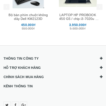
Bộ bàn phím chuột không
LAPTOP HP PROBOOK
dây Dell KM2123D
450 G5 / chip i3-7020u /
ram 8Gb / ssd 256Gb /
450.000₫
3.950.000₫
màn 15.6″
550.000₫
5.500.000₫
THÔNG TIN CÔNG TY
HỖ TRỢ KHÁCH HÀNG
CHÍNH SÁCH MUA HÀNG
KÊNH THÔNG TIN