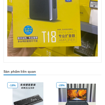
Sản phẩm liên quan
-18%
-28%
Mua hàng
Mua hàng
Mua