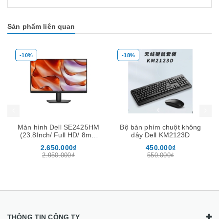
Sản phẩm liên quan
-10%
-18%
Mua hàng
Mua hàng
Mua
Màn hình Dell SE2425HM
Bộ bàn phím chuột không
(23.8Inch/ Full HD/ 8ms/
dây Dell KM2123D
100HZ/ 250cd/m2/ IPS)
2.650.000₫
450.000₫
2.950.000₫
550.000₫
THÔNG TIN CÔNG TY