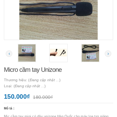
Micro cầm tay Unizone
Thương hiệu: (
Đang cập nhật ...
)
Loại: (
Đang cập nhật ...
)
150.000₫
180.000₫
Mô tả :
Mic cầm tay mini có dây unizone Hàn Quốc cho máy loa trợ giảng