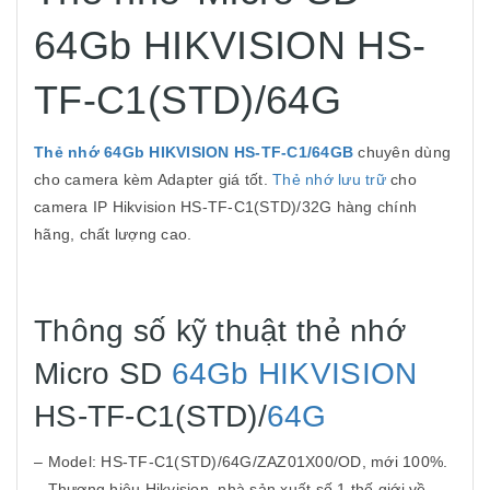
64Gb HIKVISION HS-
TF-C1(STD)/64G
Thẻ nhớ 64Gb HIKVISION HS-TF-C1/64GB
chuyên dùng
cho camera kèm Adapter giá tốt.
Thẻ nhớ lưu trữ
cho
camera IP Hikvision HS-TF-C1(STD)/32G hàng chính
hãng, chất lượng cao.
Thông số kỹ thuật thẻ nhớ
Micro SD
64Gb
HIKVISION
HS-TF-C1(STD)/
64G
– Model: HS-TF-C1(STD)/64G/ZAZ01X00/OD, mới 100%.
– Thương hiệu Hikvision, nhà sản xuất số 1 thế giới về