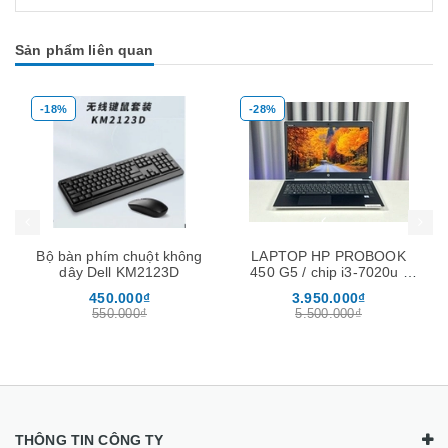
Sản phẩm liên quan
-18%
-28%
Mua hàng
Mua hàng
Mua
Bộ bàn phím chuột không
LAPTOP HP PROBOOK
dây Dell KM2123D
450 G5 / chip i3-7020u /
ram 8Gb / ssd 256Gb /
450.000₫
3.950.000₫
màn 15.6″
550.000₫
5.500.000₫
THÔNG TIN CÔNG TY