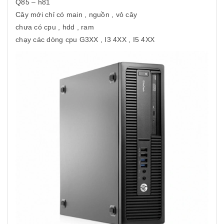
Q85 – h81
Cây mới chỉ có main , nguồn , vỏ cây
chưa có cpu , hdd , ram
chạy các dòng cpu G3XX , I3 4XX , I5 4XX