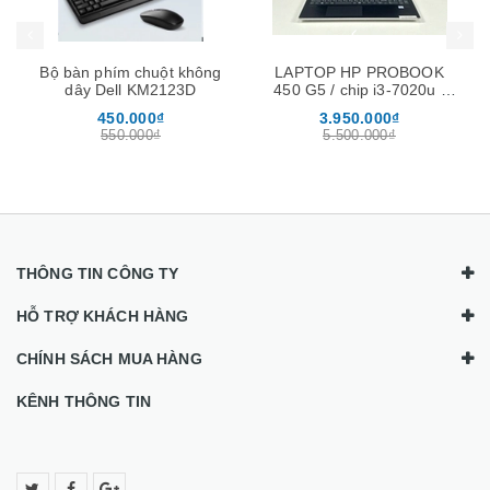
Bộ bàn phím chuột không
LAPTOP HP PROBOOK
dây Dell KM2123D
450 G5 / chip i3-7020u /
ram 8Gb / ssd 256Gb /
450.000₫
3.950.000₫
màn 15.6″
550.000₫
5.500.000₫
THÔNG TIN CÔNG TY
HỖ TRỢ KHÁCH HÀNG
CHÍNH SÁCH MUA HÀNG
KÊNH THÔNG TIN