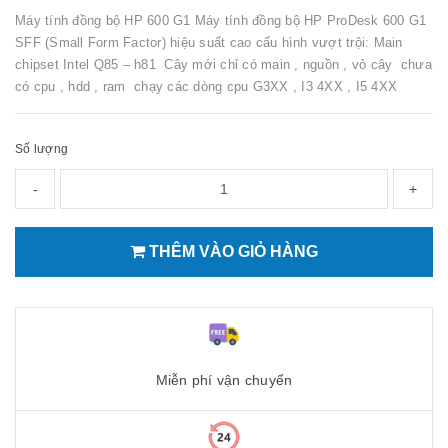
Máy tính đồng bộ HP 600 G1 Máy tính đồng bộ HP ProDesk 600 G1
SFF (Small Form Factor) hiệu suất cao cấu hình vượt trội: Main
chipset Intel Q85 – h81 Cây mới chỉ có main , nguồn , vỏ cây chưa
có cpu , hdd , ram chạy các dòng cpu G3XX , I3 4XX , I5 4XX
Số lượng
-
+
THÊM VÀO GIỎ HÀNG
Miễn phí vận chuyển