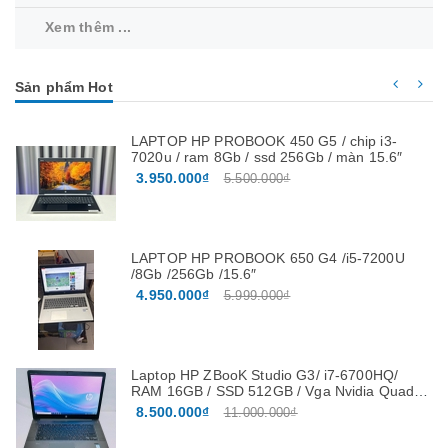
Xem thêm ...
Sản phẩm Hot
LAPTOP HP PROBOOK 450 G5 / chip i3-
7020u / ram 8Gb / ssd 256Gb / màn 15.6″
3.950.000₫
5.500.000₫
LAPTOP HP PROBOOK 650 G4 /i5-7200U
/8Gb /256Gb /15.6″
4.950.000₫
5.999.000₫
Laptop HP ZBooK Studio G3/ i7-6700HQ/
RAM 16GB / SSD 512GB / Vga Nvidia Quadro
M1000M 4G màn 15.6”FHD
8.500.000₫
11.000.000₫