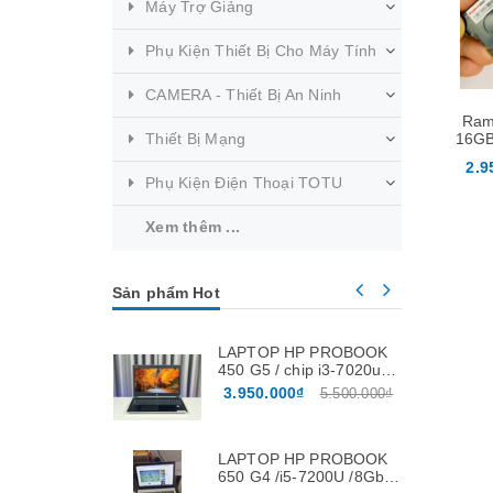
Máy Trợ Giảng
Phụ Kiện Thiết Bị Cho Máy Tính
CAMERA - Thiết Bị An Ninh
Ram
Thiết Bị Mạng
16GB
Chí
2.9
Phụ Kiện Điện Thoại TOTU
Xem thêm ...
Sản phẩm Hot
LAPTOP HP PROBOOK
450 G5 / chip i3-7020u /
ram 8Gb / ssd 256Gb /
3.950.000₫
5.500.000₫
màn 15.6″
LAPTOP HP PROBOOK
650 G4 /i5-7200U /8Gb