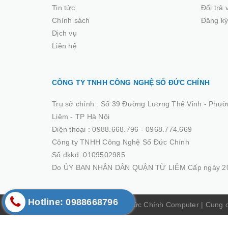
Tin tức
Đổi trả
Chính sách
Đăng ký
Dịch vụ
Liên hệ
CÔNG TY TNHH CÔNG NGHỆ SỐ ĐỨC CHÍNH
Trụ sở chính :
Số 39 Đường Lương Thế Vinh - Phườ
Liêm - TP Hà Nội
Điện thoại :
0988.668.796 - 0968.774.669
Công ty TNHH Công Nghệ Số Đức Chính
Số dkkd: 0109502985
Do ỦY BAN NHÂN DÂN QUẬN TỪ LIÊM Cấp ngày 20
Hotline: 0988668796
© Bản quyền thuộc về Đức Chính Computer
|
Cung 