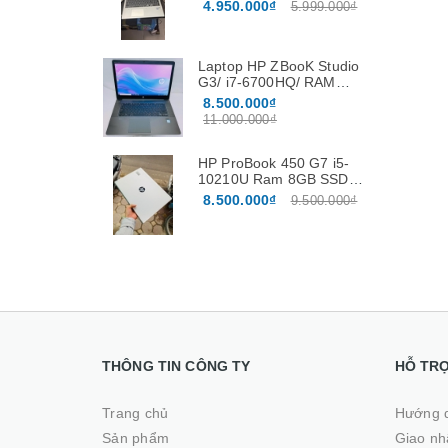
/256Gb /15.6″
4.950.000₫
5.999.000₫
Laptop HP ZBooK Studio
G3/ i7-6700HQ/ RAM
16GB / SSD 512GB / Vga
8.500.000₫
Nvidia Quadro M1000M
11.000.000₫
4G màn 15.6”FHD
HP ProBook 450 G7 i5-
10210U Ram 8GB SSD
256GB Màn hình 15.6
8.500.000₫
9.500.000₫
Inch
THÔNG TIN CÔNG TY
HỖ TR
Trang chủ
Hướng 
Sản phẩm
Giao nhâ