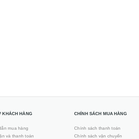
8G SSD 256G 15.6 inch
8.900.000₫
Full HD
14.500.000₫
Ợ KHÁCH HÀNG
CHÍNH SÁCH MUA HÀNG
dẫn mua hàng
Chính sách thanh toán
̣n và thanh toán
Chính sách vận chuyển