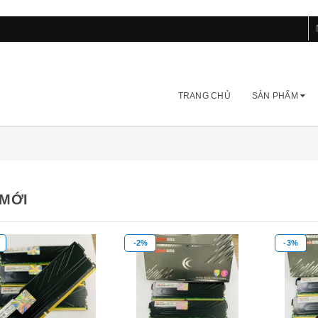
TRANG CHỦ
SẢN PHẨM
MỚI
-2%
-3%
Mua hàng