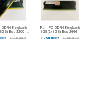
 DDR4 Kingbank
Ram PC DDR4 Kingbank
8GB) Bus 3200 -
8GB(1x8GB) Bus 2666 -
ãng bảo hành 36
Chính hãng bảo hành 36
000₫
1.750.000₫
1.900.000₫
1.800.000₫
Tháng
Tháng