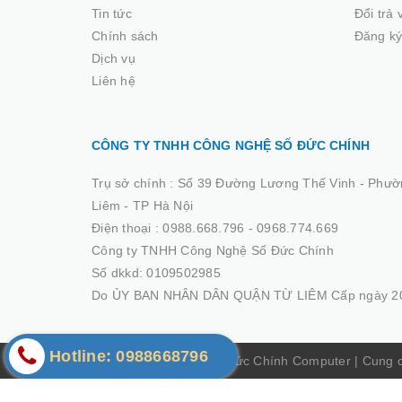
Tin tức
Đổi trả
Chính sách
Đăng ký
Dịch vụ
Liên hệ
CÔNG TY TNHH CÔNG NGHỆ SỐ ĐỨC CHÍNH
Trụ sở chính :
Số 39 Đường Lương Thế Vinh - Phườ
Liêm - TP Hà Nội
Điện thoại :
0988.668.796 - 0968.774.669
Công ty TNHH Công Nghệ Số Đức Chính
Số dkkd: 0109502985
Do ỦY BAN NHÂN DÂN QUẬN TỪ LIÊM Cấp ngày 20
Hotline: 0988668796
© Bản quyền thuộc về Đức Chính Computer
|
Cung 