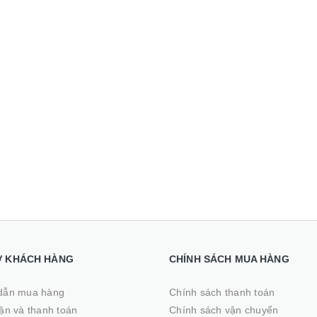
8G SSD 256G 15.6 inch
8.900.000₫
Full HD
14.500.000₫
Ợ KHÁCH HÀNG
CHÍNH SÁCH MUA HÀNG
dẫn mua hàng
Chính sách thanh toán
̣n và thanh toán
Chính sách vận chuyển