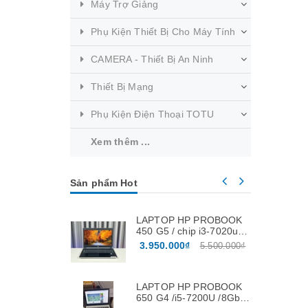
Máy Trợ Giảng
Phụ Kiện Thiết Bị Cho Máy Tính
CAMERA - Thiết Bị An Ninh
Thiết Bị Mạng
Phụ Kiện Điện Thoại TOTU
Xem thêm ...
Sản phẩm Hot
LAPTOP HP PROBOOK
450 G5 / chip i3-7020u /
ram 8Gb / ssd 256Gb /
3.950.000₫
5.500.000₫
màn 15.6″
LAPTOP HP PROBOOK
650 G4 /i5-7200U /8Gb