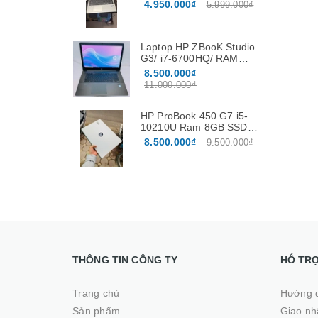
/256Gb /15.6″
4.950.000₫
5.999.000₫
Laptop HP ZBooK Studio
G3/ i7-6700HQ/ RAM
16GB / SSD 512GB / Vga
8.500.000₫
Nvidia Quadro M1000M
11.000.000₫
4G màn 15.6”FHD
HP ProBook 450 G7 i5-
10210U Ram 8GB SSD
256GB Màn hình 15.6
8.500.000₫
9.500.000₫
Inch
THÔNG TIN CÔNG TY
HỖ TR
Trang chủ
Hướng 
Sản phẩm
Giao nhâ