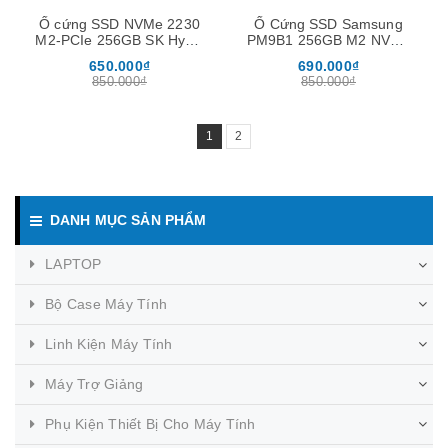
Ổ cứng SSD NVMe 2230
Ổ Cứng SSD Samsung
M2-PCIe 256GB SK Hynix
PM9B1 256GB M2 NVMe
kèm khay nối dày 2280
2230 Gen4 x4
650.000₫
690.000₫
850.000₫
850.000₫
1
2
DANH MỤC SẢN PHẨM
LAPTOP
Bộ Case Máy Tính
Linh Kiện Máy Tính
Máy Trợ Giảng
Phụ Kiện Thiết Bị Cho Máy Tính