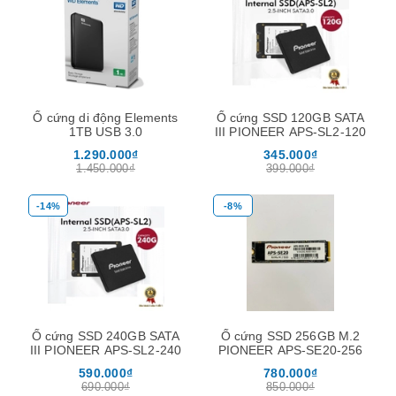
Ổ cứng di động Elements
Ổ cứng SSD 120GB SATA
1TB USB 3.0
III PIONEER APS-SL2-120
1.290.000₫
345.000₫
1.450.000₫
399.000₫
-14%
-8%
Ổ cứng SSD 240GB SATA
Ổ cứng SSD 256GB M.2
III PIONEER APS-SL2-240
PIONEER APS-SE20-256
590.000₫
780.000₫
690.000₫
850.000₫