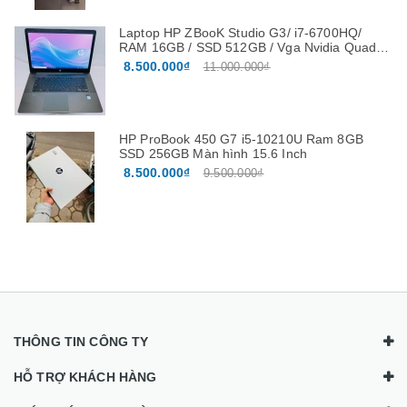
Laptop HP ZBooK Studio G3/ i7-6700HQ/
RAM 16GB / SSD 512GB / Vga Nvidia Quadro
M1000M 4G màn 15.6”FHD
8.500.000₫
11.000.000₫
HP ProBook 450 G7 i5-10210U Ram 8GB
SSD 256GB Màn hình 15.6 Inch
8.500.000₫
9.500.000₫
THÔNG TIN CÔNG TY
HỖ TRỢ KHÁCH HÀNG